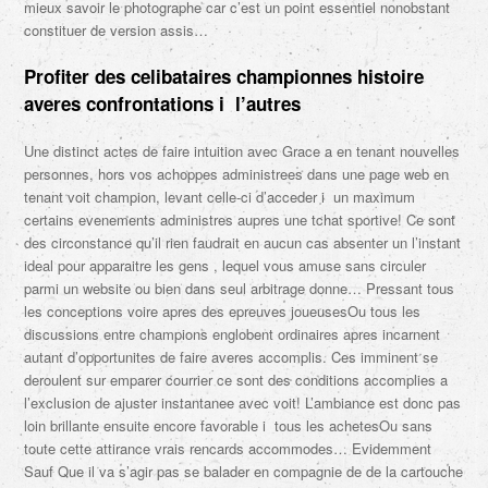
mieux savoir le photographe car c’est un point essentiel nonobstant
constituer de version assis…
Profiter des celibataires championnes histoire
averes confrontations i l’autres
Une distinct actes de faire intuition avec Grace a en tenant nouvelles
personnes, hors vos achoppes administrees dans une page web en
tenant voit champion, levant celle-ci d’acceder i un maximum
certains evenements administres aupres une tchat sportive! Ce sont
des circonstance qu’il rien faudrait en aucun cas absenter un l’instant
ideal pour apparaitre les gens , lequel vous amuse sans circuler
parmi un website ou bien dans seul arbitrage donne… Pressant tous
les conceptions voire apres des epreuves joueusesOu tous les
discussions entre champions englobent ordinaires apres incarnent
autant d’opportunites de faire averes accomplis. Ces imminent se
deroulent sur emparer courrier ce sont des conditions accomplies a
l’exclusion de ajuster instantanee avec voit! L’ambiance est donc pas
loin brillante ensuite encore favorable i tous les achetesOu sans
toute cette attirance vrais rencards accommodes… Evidemment
Sauf Que il va s’agir pas se balader en compagnie de de la cartouche