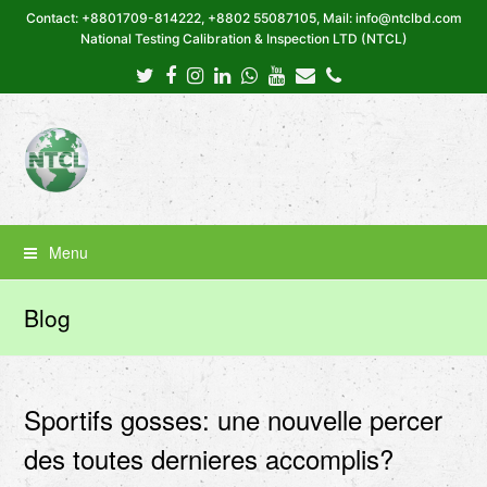
Contact: +8801709-814222, +8802 55087105, Mail: info@ntclbd.com
National Testing Calibration & Inspection LTD (NTCL)
Twitter
Facebook
Instagram
LinkedIn
Whatsapp
Youtube
Email
Phone
Menu
Blog
Sportifs gosses: une nouvelle percer
des toutes dernieres accomplis?