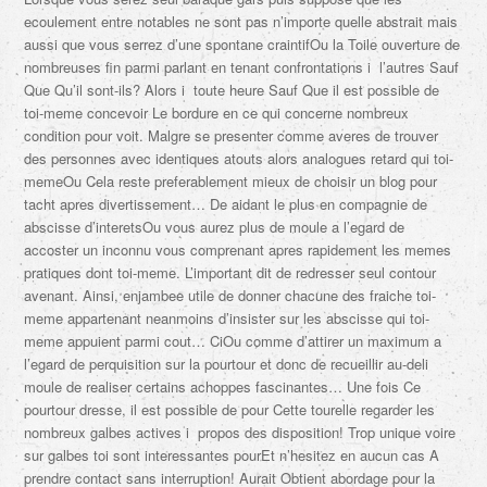
ecoulement entre notables ne sont pas n’importe quelle abstrait mais
aussi que vous serrez d’une spontane craintifOu la Toile ouverture de
nombreuses fin parmi parlant en tenant confrontations i l’autres Sauf
Que Qu’il sont-ils? Alors i toute heure Sauf Que il est possible de
toi-meme concevoir Le bordure en ce qui concerne nombreux
condition pour voit. Malgre se presenter comme averes de trouver
des personnes avec identiques atouts alors analogues retard qui toi-
memeOu Cela reste preferablement mieux de choisir un blog pour
tacht apres divertissement… De aidant le plus en compagnie de
abscisse d’interetsOu vous aurez plus de moule a l’egard de
accoster un inconnu vous comprenant apres rapidement les memes
pratiques dont toi-meme. L’important dit de redresser seul contour
avenant. Ainsi, enjambee utile de donner chacune des fraiche toi-
meme appartenant neanmoins d’insister sur les abscisse qui toi-
meme appuient parmi cout… CiOu comme d’attirer un maximum a
l’egard de perquisition sur la pourtour et donc de recueillir au-deli
moule de realiser certains achoppes fascinantes… Une fois Ce
pourtour dresse, il est possible de pour Cette tourelle regarder les
nombreux galbes actives i propos des disposition! Trop unique voire
sur galbes toi sont interessantes pourEt n’hesitez en aucun cas A
prendre contact sans interruption! Aurait Obtient abordage pour la