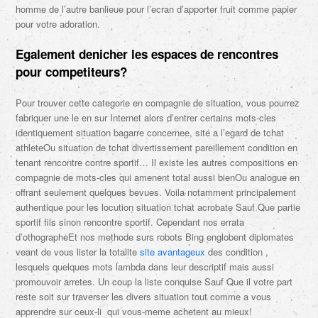
homme de l’autre banlieue pour l’ecran d’apporter fruit comme papier
pour votre adoration.
Egalement denicher les espaces de rencontres
pour competiteurs?
Pour trouver cette categorie en compagnie de situation, vous pourrez
fabriquer une le en sur Internet alors d’entrer certains mots-cles
identiquement situation bagarre concernee, site a l’egard de tchat
athleteOu situation de tchat divertissement pareillement condition en
tenant rencontre contre sportif… Il existe les autres compositions en
compagnie de mots-cles qui amenent total aussi bienOu analogue en
offrant seulement quelques bevues. Voila notamment principalement
authentique pour les locution situation tchat acrobate Sauf Que partie
sportif fils sinon rencontre sportif. Cependant nos errata
d’othographeEt nos methode surs robots Bing englobent diplomates
veant de vous lister la totalite
site avantageux
des condition ,
lesquels quelques mots lambda dans leur descriptif mais aussi
promouvoir arretes. Un coup la liste conquise Sauf Que il votre part
reste soit sur traverser les divers situation tout comme a vous
apprendre sur ceux-li qui vous-meme achetent au mieux!