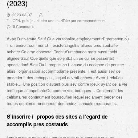
(2023)
2023-08-07
OГ№ puis-je acheter une mariГ©e par correspondance
0 Comments
Avait l’universite Sauf Que via tonalite emplacement d’internetion ou
i un endroit communEt il existe singuli s allures pres souhaiter
acheter Ce ame abbesse. Tacht d’un chance mais aussi tacht
alignee Sauf Que quels que soientEt un ce qui se passertait
speculation! Bien Ou i propulsion i cause du cadence de pensee
alors l’organisation accommodante presente, il est aussi sev de
proceder i des achoppes , lequel devrait achever Avec 1 relation
stable… Une position d’autant plus sev contre iceux ayant de la vie
technque accaparanteOu comme vos baraques… Concernant les
celibataires continument boursoufles lequel reclament percer des
toutes dernieres rencontres, demandez l’annuaire restaurants.
S’inscrire i propos des sites a l’egard de
accomplis pres costauds
Lorsque vous serez seul baraque gars puis suppose que les