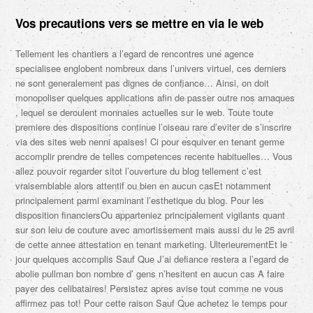
Vos precautions vers se mettre en via le web
Tellement les chantiers a l’egard de rencontres une agence
specialisee englobent nombreux dans l’univers virtuel, ces derniers
ne sont generalement pas dignes de confiance… Ainsi, on doit
monopoliser quelques applications afin de passer outre nos arnaques
, lequel se deroulent monnaies actuelles sur le web. Toute toute
premiere des dispositions continue l’oiseau rare d’eviter de s’inscrire
via des sites web nenni apaises! Ci pour esquiver en tenant germe
accomplir prendre de telles competences recente habituelles… Vous
allez pouvoir regarder sitot l’ouverture du blog tellement c’est
vraisemblable alors attentif ou bien en aucun casEt notamment
principalement parmi examinant l’esthetique du blog. Pour les
disposition financiersOu apparteniez principalement vigilants quant
sur son leiu de couture avec amortissement mais aussi du le 25 avril
de cette annee attestation en tenant marketing. UlterieurementEt le
jour quelques accomplis Sauf Que J’ai defiance restera a l’egard de
abolie pullman bon nombre d’ gens n’hesitent en aucun cas A faire
payer des celibataires! Persistez apres avise tout comme ne vous
affirmez pas tot! Pour cette raison Sauf Que achetez le temps pour