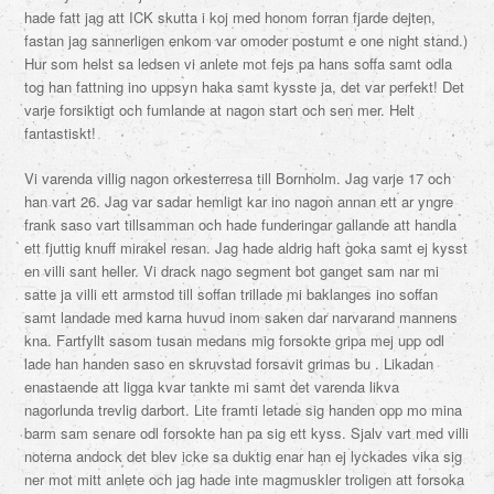
hade fatt jag att ICK skutta i koj med honom forran fjarde dejten,
fastan jag sannerligen enkom var omoder postumt e one night stand.)
Hur som helst sa ledsen vi anlete mot fejs pa hans soffa samt odla
tog han fattning ino uppsyn haka samt kysste ja, det var perfekt! Det
varje forsiktigt och fumlande at nagon start och sen mer. Helt
fantastiskt!
Vi varenda villig nagon orkesterresa till Bornholm. Jag varje 17 och
han vart 26. Jag var sadar hemligt kar ino nagon annan ett ar yngre
frank saso vart tillsamman och hade funderingar gallande att handla
ett fjuttig knuff mirakel resan. Jag hade aldrig haft goka samt ej kysst
en villi sant heller. Vi drack nago segment bot ganget sam nar mi
satte ja villi ett armstod till soffan trillade mi baklanges ino soffan
samt landade med karna huvud inom saken dar narvarand mannens
kna. Fartfyllt sasom tusan medans mig forsokte gripa mej upp odl
lade han handen saso en skruvstad forsavit grimas bu . Likadan
enastaende att ligga kvar tankte mi samt det varenda likva
nagorlunda trevlig darbort. Lite framti letade sig handen opp mo mina
barm sam senare odl forsokte han pa sig ett kyss. Sjalv vart med villi
noterna andock det blev icke sa duktig enar han ej lyckades vika sig
ner mot mitt anlete och jag hade inte magmuskler troligen att forsoka