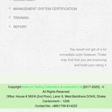
MANAGEMENT SYSTEM CERTIFICATION
TRAINING
REPORT
You would not get of a lot
next
immediate suits however, Tinder
post:
may find that you are improving
and build your rating
Copyright
National Testing Calibration & Inspection Ltd
[2017-2025] - ©
All Rights Reserved
Office: House # 365/9 (2nd Floor), Lane: 6, West Baridhara DOHS, Dhaka
Cantonment – 1206
Contact No: +8801709-814222