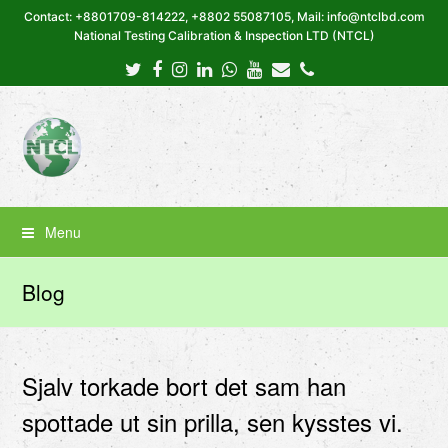
Contact: +8801709-814222, +8802 55087105, Mail: info@ntclbd.com
National Testing Calibration & Inspection LTD (NTCL)
Twitter
Facebook
Instagram
LinkedIn
Whatsapp
Youtube
Email
Phone
Menu
Blog
Sjalv torkade bort det sam han
spottade ut sin prilla, sen kysstes vi.