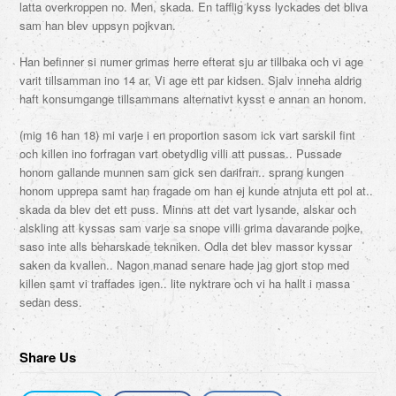
latta overkroppen no. Men, skada. En tafflig kyss lyckades det bliva
sam han blev uppsyn pojkvan.
Han befinner si numer grimas herre efterat sju ar tillbaka och vi age
varit tillsamman ino 14 ar. Vi age ett par kidsen. Sjalv inneha aldrig
haft konsumgange tillsammans alternativt kysst e annan an honom.
(mig 16 han 18) mi varje i en proportion sasom ick vart sarskil fint
och killen ino forfragan vart obetydlig villi att pussas.. Pussade
honom gallande munnen sam gick sen darifran.. sprang kungen
honom upprepa samt han fragade om han ej kunde atnjuta ett pol at..
skada da blev det ett puss. Minns att det vart lysande, alskar och
alskling att kyssas sam varje sa snope villi grima davarande pojke,
saso inte alls beharskade tekniken. Odla det blev massor kyssar
saken da kvallen.. Nagon manad senare hade jag gjort stop med
killen samt vi traffades igen.. lite nyktrare och vi ha hallt i massa
sedan dess.
Share Us