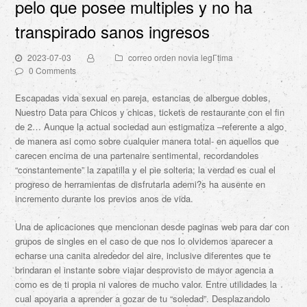
pelo que posee multiples y no ha
transpirado sanos ingresos
2023-07-03
correo orden novia legГ­tima
0 Comments
Escapadas vida sexual en pareja, estancias de albergue dobles,
Nuestro Data para Chicos y chicas, tickets de restaurante con el fin
de 2… Aunque la actual sociedad aun estigmatiza –referente a algo
de manera asi­ como sobre cualquier manera total- en aquellos que
carecen encima de una partenaire sentimental, recordandoles
“constantemente” la zapatilla y el pie solteria; la verdad es cual el
progreso de herramientas de disfrutarla ademi?s ha ausente en
incremento durante los previos anos de vida.
Una de aplicaciones que mencionan desde paginas web para dar con
grupos de singles en el caso de que nos lo olvidemos aparecer a
echarse una canita alrededor del aire, inclusive diferentes que te
brindaran el instante sobre viajar desprovisto de mayor agencia a
como es de ti propia ni valores de mucho valor. Entre utilidades la
cual apoyaria a aprender a gozar de tu “soledad”. Desplazandolo