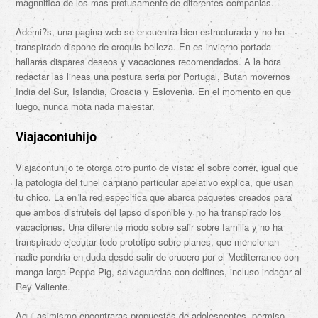
magnnifica de los mas profusamente de diferentes companias.
Ademi?s, una pagina web se encuentra bien estructurada y no ha
transpirado dispone de croquis belleza. En es invierno portada
hallaras dispares deseos y vacaciones recomendados. A la hora
redactar las lineas una postura seri­a por Portugal, Butan movernos
India del Sur, Islandia, Croacia y Eslovenia. En el momento en que
luego, nunca mota nada malestar.
Viajacontuhijo
Viajacontuhijo te otorga otro punto de vista: el sobre correr, igual que
la patologi­a del tunel carpiano particular apelativo explica, que usan
tu chico. La en la red especifica que abarca paquetes creados para
que ambos disfruteis del lapso disponible y no ha transpirado los
vacaciones. Una diferente modo sobre salir sobre familia y no ha
transpirado ejecutar todo prototipo sobre planes, que mencionan
nadie pondri­a en duda desde salir de crucero por el Mediterraneo con
manga larga Peppa Pig, salvaguardas con delfines, incluso indagar al
Rey Valiente.
Aqui asimismo encontraras propuestas de adolescentes, permiso