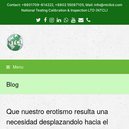
Contact: +8801709-814222, +8802 55087105, Mail: info@ntclbd.com
National Testing Calibration & Inspection LTD (NTCL)
Twitter
Facebook
Instagram
LinkedIn
Whatsapp
Youtube
Email
Phone
Menu
Blog
Que nuestro erotismo resulta una
necesidad desplazandolo hacia el