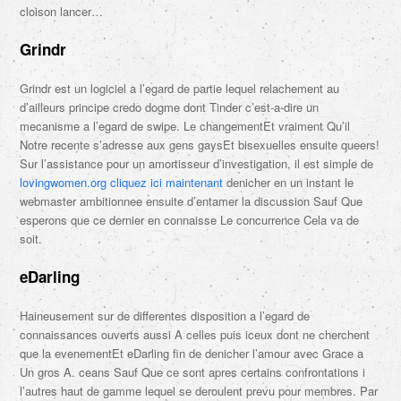
cloison lancer…
Grindr
Grindr est un logiciel a l’egard de partie lequel relachement au
d’ailleurs principe credo dogme dont Tinder c’est-a-dire un
mecanisme a l’egard de swipe. Le changementEt vraiment Qu’il
Notre recente s’adresse aux gens gaysEt bisexuelles ensuite queers!
Sur l’assistance pour un amortisseur d’investigation, il est simple de
lovingwomen.org cliquez ici maintenant
denicher en un instant le
webmaster ambitionnee ensuite d’entamer la discussion Sauf Que
esperons que ce dernier en connaisse Le concurrence Cela va de
soit.
eDarling
Haineusement sur de differentes disposition a l’egard de
connaissances ouverts aussi A celles puis iceux dont ne cherchent
que la evenementEt eDarling fin de denicher l’amour avec Grace a
Un gros A. ceans Sauf Que ce sont apres certains confrontations i
l’autres haut de gamme lequel se deroulent prevu pour membres. Par