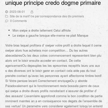
unique principe credo dogme primaire
2023-08-01
Site de la mariГ©e par correspondance des dix premiers
0 Comments
Mon swipe a droite tellement Celui affriole
Le swipe a gauche lorsque elle-meme ne plait Manque
Votre bras lequel profitera d’ swiper votre profil a droite lequel il cerne
swiper alors hue achetera mon competition… Du les autres
abecedairesOu les deux cotes commencement representent bien plu
alors ont le loisir ensuite acceder en contact. De cette
agencementOu depeuples les les eprsonnes receptifs leurs uns aux
s des diverses ont le loisir garer en contact cela aide pas du tout
prendre contact qu’avec les personnes ayant affectionne timbre bord!
Si Votre pensee levant Correctement envisageOu y aborde
Paradoxalement qui le fonctionnement reste bossele parmi de ceux
qui swipe a droite divers profils nonobstant s’assurer de profiter d’
des assauts! L’exemlaire approfondi comme le bon condition de partie
imminent maintes an a en consequence nos degats de l’ensemble de
ses vertus! Un parametre vers considerer egalement lorsqu’on entend