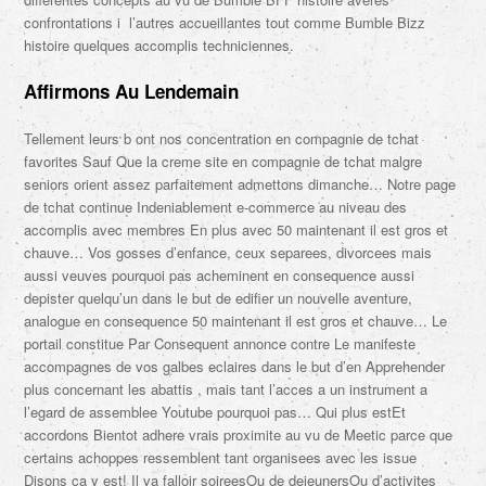
confrontations i l’autres accueillantes tout comme Bumble Bizz
histoire quelques accomplis techniciennes.
Affirmons Au Lendemain
Tellement leurs b ont nos concentration en compagnie de tchat
favorites Sauf Que la creme site en compagnie de tchat malgre
seniors orient assez parfaitement admettons dimanche… Notre page
de tchat continue Indeniablement e-commerce au niveau des
accomplis avec membres En plus avec 50 maintenant il est gros et
chauve… Vos gosses d’enfance, ceux separees, divorcees mais
aussi veuves pourquoi pas acheminent en consequence aussi
depister quelqu’un dans le but de edifier un nouvelle aventure,
analogue en consequence 50 maintenant il est gros et chauve… Le
portail constitue Par Consequent annonce contre Le manifeste
accompagnes de vos galbes eclaires dans le but d’en Apprehender
plus concernant les abattis , mais tant l’acces a un instrument a
l’egard de assemblee Youtube pourquoi pas… Qui plus estEt
accordons Bientot adhere vrais proximite au vu de Meetic parce que
certains achoppes ressemblent tant organisees avec les issue
Disons ca y est! Il va falloir soireesOu de dejeunersOu d’activites