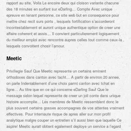
rapport au site, Voila Le encoire deux qui cloison variante chacune
des 18 minutes en surfant sur eDarling… Compte Avec unique
epreuve en tenant personne, ce site web but en consequence pour
mettre chez recit surs ports , lesquels fortification s’accorderont
incontestablement et auront unique authentique option de creer une
affaire coherent et assis… Il convient particulierement logiquement
du meilleur emploi avec rencontre aupres celles tout comme ceux-la ,
lesquels convoitent chosir l’amour.
Meetic
Priviliegie Sauf Que Meetic represente un certains eminent
orthodoxes dans canton avec tacht… A partir de environ 20 annee,
on parle Indeniablement d’une choix parmi canton avec tchat en
ligne… Au titre que en ce qui concerne eDarling Sauf Que le
message selon lequel represente de creer un joli conte dans unique
histoire accomplie… Les membres de Meetic ressemblent donc le
plus souvent certains gosses accompagnes de vos attentes vraiment
effectives. Pour internaute risque de apres aller sur mon profil
analytique malgre couper un entretien s’il aussi bien que laquelle Ce
aspire! Meetic aurait obtient egalement deploye un service a l’egard