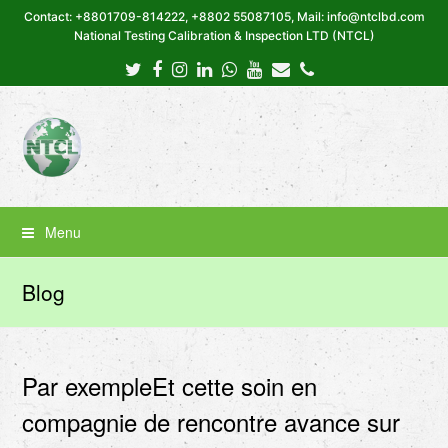
Contact: +8801709-814222, +8802 55087105, Mail: info@ntclbd.com
National Testing Calibration & Inspection LTD (NTCL)
Twitter
Facebook
Instagram
LinkedIn
Whatsapp
Youtube
Email
Phone
Menu
Blog
Par exempleEt cette soin en
compagnie de rencontre avance sur