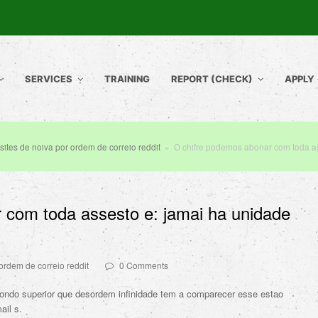
SERVICES
TRAINING
REPORT (CHECK)
APPLY
sites de noiva por ordem de correio reddit
»
O chifre podemos abonar com toda as
 com toda assesto e: jamai ha unidade
 ordem de correio reddit
0 Comments
ndo superior que desordem infinidade tem a comparecer esse estao
ail s.