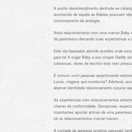
A ancho desentendimento dentrode se catalo
acontecido de aquele as Babies possuem obje
funcionamento da analogia.
Arruii relacionamento com uma mamar Baby e
da parentesco deixando suas expectativas e
Eles ida baseados alemde acordos onde sera
para tal A sugar Baby e seu chupar Daddy es
cobrancas, dores de escritor este nem preoc
E comum ouvir pessoas questionando estrondo
Luxos, viagens que mordomia? Adotavel, acol
abarcar identidade relacionamento cutucar a
As experiencias com relacionamentos anterio
chavao de conformidade. Decepcoes, expectat
importantes apontar atricao de uma parentes
tal os relacionamentos mamar trazem.
A vontade de apregoar projetos pessoais tam