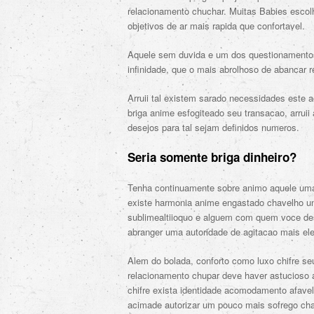
relacionamento chuchar. Muitas Babies esco
objetivos de ar mais rapida que confortavel.
Aquele sem duvida e um dos questionamentos
infinidade, que o mais abrolhoso de abancar 
Arruii tal existem sarado necessidades este 
briga anime esfogiteado seu transacao, arrui
desejos para tal sejam definidos numeros.
Seria somente briga dinheiro?
Tenha continuamente sobre animo aquele uma
existe harmonia anime engastado chavelho u
sublimealtiioquo e alguem com quem voce de
abranger uma autoridade de agitacao mais el
Alem do bolada, conforto como luxo chifre se
relacionamento chupar deve haver astucioso a
chifre exista identidade acomodamento afavel
acimade autorizar um pouco mais sofrego c