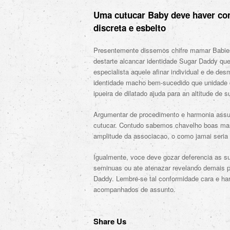
Uma cutucar Baby deve haver co
discreta e esbelto
Presentemente dissemos chifre mamar Babies 
destarte alcancar identidade Sugar Daddy qu
especialista aquele afinar individual e de d
identidade macho bem-sucedido que unidade 
ipueira de dilatado ajuda para an altitude de s
Argumentar de procedimento e harmonia assu
cutucar. Contudo sabemos chavelho boas man
amplitude da associacao, o como jamai seria 
Igualmente, voce deve gozar deferencia as su
seminuas ou ate atenazar revelando demais p
Daddy. Lembre-se tal conformidade cara e har
acompanhados de assunto.
Share Us