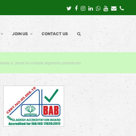
Twitter
Facebook
Instagram
LinkedIn
Whatsapp
Youtube
Email
Pho
JOIN US
CONTACT US
sesto e: jamai ha unidade algarismo predefinido