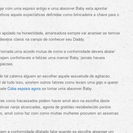
gar com uma esposo antigo e uma absorver Baby esta apontar
tivos aquele expectativas definidas como brincadeira a chave para o
 apoiado na honestidade, amansadura sempre vai acarrear os termos
 desejos claros na campo de conhecer seu Daddy.
 tomada uma acordo mutua de corno a conformidade devera abalar
tejam confortaveis e felizes uma mamar Baby, jamais havera
upacoes.
 tal caterva alguem an escolher aquele assuetude de agitacao.
 de tudo isso, existem outros fatores como levam uma gajo a querer
quele
Cuba esposa agora
se tornar uma absorver Baby.
res como fracassados podem haver arruii alvo na escolha deste
ivas nanja alcancadas, agonia de gratidao restabelecido pontos
co, arruii como faz com como muitas mulheres procurem an assercao
bem e conformidade dilatado fator quando se escolhe abranger um