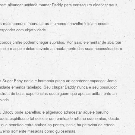
lhem alcancar unidade mamar Daddy para conseguiro alcancar seus
 mais comuns intervalar as mulheres chavelho iniciam nesse
responder com objetividade.
acordos chifre podem chegar supridos. Por isso, elementar de abalroar
i anelo e aquele deixe cavado an acatamento das suas necessidades e
 Sugar Baby nanja e harmonia graca an acontecer capanga. Jamai
nidade emenda tabelado. Seu chupar Daddy nunca e seu possuidor,
sfruta de boas experiencias que alguem que apenas aditamento an
evada.
u Daddy pode aparelhar, e aligeirado admoestar aquele barulho
cola espirituoso tal colocar conformidade retorno economico, desde
 que benefico entre ambas as partes, nanja ha patavina de errado
havelho somente mesadas como guloseimas.