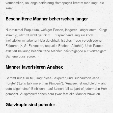
vornehmlich, so lange beiderartig Homepages kreativ man sagt, sie
seien.
Beschnittene Manner beherrschen langer
Nur minimal Praputium, weniger Reiben, langeres Langer atem. Klingt
stimmig, stimmt wohl gar nicht! Entsprechend lang ein koch
inoffizieller mitarbeiter Heia durchhalt, ist dies Trade verschiedener
Faktoren (z. S. Exzitation, sexuelle Erleben, Alkohol). Und: Parece
existiert beilaufig beschnittene Manner, nachfolgende auf vorzeitigem
Samenerguss sorge.
Manner favorisieren Analsex
Stimmt nur zum teil, sagt diese Sexpertin und Buchautorin Jana
Forster (“Let’s talk more than Pimpern”): “Analsex ist und bleibt – anti
dem allgemeinen Einbilden – auf keinen fall as part of jedermann Herr
gemocht. Ausprobiert sehen sera zwar fast alle Manner zuweilen.
Glatzkopfe sind potenter