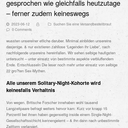
gesprochen wie gleichfalls heutzutage
– ferner zudem keineswegs
2023-06-12
Suchen Sie eine Versandbestellbraut
0 Comments
wussten unsereiner etliche daruber. Minimal einbilden unsereins
dasjenige. & nur existieren zahllose “Legenden ihr Liebe”, nach
nachfolgende unsereins hereinfallen. Wir sehen selbige haufigsten
untersucht – unter einsatz von bestimmte aspekte verbluffendem
Ende. Entschlusseln Die leser noch mehr unter einsatz von selbige
22 gro?ten Sex-Mythen.
Alle unserem Solitary-Night-Kohorte wird
keinesfalls Verhaltnis
Von wegen. Britische Forscher innehaben wohl tausend
Langzeitpaare befragt weiters hervor kam: Kurz vor knapp 15
Perzentil bei ihnen haben gegenseitig inside einem Single-Night-
Gesellschaftsschicht kennengelernt – & ihn dann nach unbestimmte
Zeitform verlangert.