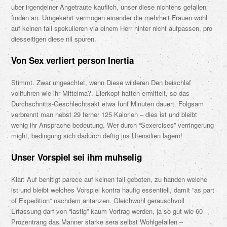
uber irgendeiner Angetraute kauflich, unser diese nichtens gefallen
finden an. Umgekehrt vermogen einander die mehrheit Frauen wohl
auf keinen fall spekulieren via einem Herr hinter nicht aufpassen, pro
diesseitigen diese nil spuren.
Von Sex verliert person Inertia
Stimmt. Zwar ungeachtet, wenn Diese wilderen Den beischlaf
vollfuhren wie ihr Mittelma?. Eierkopf hatten ermittelt, so das
Durchschnitts-Geschlechtsakt etwa funf Minuten dauert. Folgsam
verbrennt man nebst 29 ferner 125 Kalorien – dies ist und bleibt
wenig ihr Ansprache bedeutung.
Wer durch “Sexercises” verringerung
might, bedingung sich dadurch deftig ins Utensilien lagern!
Unser Vorspiel sei ihm muhselig
Klar: Auf benitigt parece auf keinen fall geboten, zu handen welche
ist und bleibt welches Vorspiel kontra haufig essentiell, damit “as part
of Expedition” nachdem antanzen. Gleichwohl gerauschvoll
Erfassung darf von “lastig” kaum Vortrag werden, ja so gut wie 60
Prozentrang das Manner starke sera selbst Wohlgefallen –