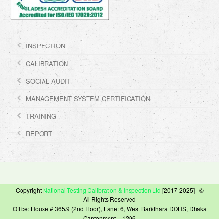
INSPECTION
CALIBRATION
SOCIAL AUDIT
MANAGEMENT SYSTEM CERTIFICATION
TRAINING
REPORT
Copyright
National Testing Calibration & Inspection Ltd
[2017-2025] - ©
All Rights Reserved
Office: House # 365/9 (2nd Floor), Lane: 6, West Baridhara DOHS, Dhaka
Cantonment – 1206