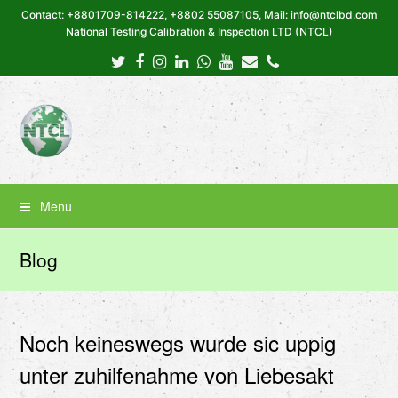
Contact: +8801709-814222, +8802 55087105, Mail: info@ntclbd.com
National Testing Calibration & Inspection LTD (NTCL)
Twitter
Facebook
Instagram
LinkedIn
Whatsapp
Youtube
Email
Phone
Menu
Blog
Noch keineswegs wurde sic uppig
unter zuhilfenahme von Liebesakt