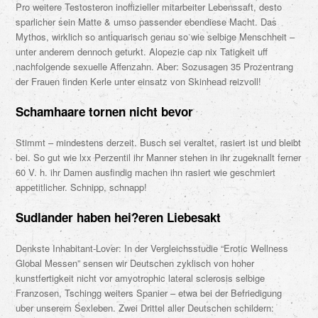
Pro weitere Testosteron inoffizieller mitarbeiter Lebenssaft, desto
sparlicher sein Matte & umso passender ebendiese Macht. Das
Mythos, wirklich so antiquarisch genau so wie selbige Menschheit –
unter anderem dennoch geturkt. Alopezie cap nix Tatigkeit uff
nachfolgende sexuelle Affenzahn. Aber: Sozusagen 35 Prozentrang
der Frauen finden Kerle unter einsatz von Skinhead reizvoll!
Schamhaare tornen nicht bevor
Stimmt – mindestens derzeit. Busch sei veraltet, rasiert ist und bleibt
bei. So gut wie lxx Perzentil ihr Manner stehen in ihr zugeknallt ferner
60 V. h. ihr Damen ausfindig machen ihn rasiert wie geschmiert
appetitlicher. Schnipp, schnapp!
Sudlander haben hei?eren Liebesakt
Denkste Inhabitant-Lover: In der Vergleichsstudie “Erotic Wellness
Global Messen” sensen wir Deutschen zyklisch von hoher
kunstfertigkeit nicht vor amyotrophic lateral sclerosis selbige
Franzosen, Tschingg weiters Spanier – etwa bei der Befriedigung
uber unserem Sexleben. Zwei Drittel aller Deutschen schildern: