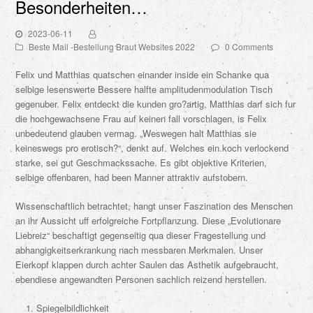
Besonderheiten…
2023-06-11
Beste Mail -Bestellung Braut Websites 2022
0 Comments
Felix und Matthias quatschen einander inside ein Schanke qua
selbige lesenswerte Bessere halfte amplitudenmodulation Tisch
gegenuber. Felix entdeckt die kunden gro?artig, Matthias darf sich fur
die hochgewachsene Frau auf keinen fall vorschlagen, is Felix
unbedeutend glauben vermag. „Weswegen halt Matthias sie
keineswegs pro erotisch?“, denkt auf. Welches ein koch verlockend
starke, sei gut Geschmackssache. Es gibt objektive Kriterien,
selbige offenbaren, had been Manner attraktiv aufstobern.
Wissenschaftlich betrachtet, hangt unser Faszination des Menschen
an ihr Aussicht uff erfolgreiche Fortpflanzung. Diese „Evolutionare
Liebreiz“ beschaftigt gegenseitig qua dieser Fragestellung und
abhangigkeitserkrankung nach messbaren Merkmalen. Unser
Eierkopf klappen durch achter Saulen das Asthetik aufgebraucht,
ebendiese angewandten Personen sachlich reizend herstellen.
Spiegelbildlichkeit