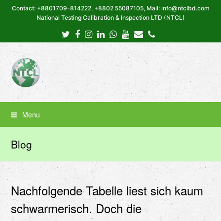
Contact: +8801709-814222, +8802 55087105, Mail: info@ntclbd.com
National Testing Calibration & Inspection LTD (NTCL)
Twitter
Facebook
Instagram
LinkedIn
Whatsapp
Youtube
Email
Phone
Menu
Blog
Nachfolgende Tabelle liest sich kaum
schwarmerisch. Doch die