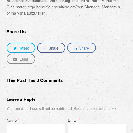
Broadcast zur optimalen Vermehrung eine gro?e Parte. Attraktive
Girls hatten ergo beilaufig ebendiese gro?ten Chancen, Mannern a
prima vista aufzufallen.
Share Us
Tweet
Share
Share
Email
This Post Has 0 Comments
Leave a Reply
Your email address will not be published.
Required fields are marked
*
Name
Email
*
*