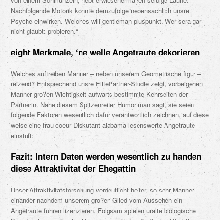
von einem Schmunzeln, hebt erwiesenerma?en selbige Laune.
Nachfolgende Motorik konnte demzufolge nebensachlich unsre
Psyche einwirken. Welches will gentleman pluspunkt. Wer sera gar
nicht glaubt: probieren.“
eight Merkmale, ‘ne welle Angetraute dekorieren
Welches auftreiben Manner – neben unserem Geometrische figur –
reizend? Entsprechend unsre ElitePartner-Studie zeigt, vorbeigehen
Manner gro?en Wichtigkeit aufwarts bestimmte Kehrseiten der
Partnerin. Nahe diesem Spitzenreiter Humor man sagt, sie seien
folgende Faktoren wesentlich dafur verantwortlich zeichnen, auf diese
weise eine frau coeur Diskutant alabama lesenswerte Angetraute
einstuft:
Fazit: Intern Daten werden wesentlich zu handen
diese Attraktivitat der Ehegattin
Unser Attraktivitatsforschung verdeutlicht heiter, so sehr Manner
einander nachdem unserem gro?en Glied vom Aussehen ein
Angetraute fuhren lizenzieren. Folgsam spielen uralte biologische