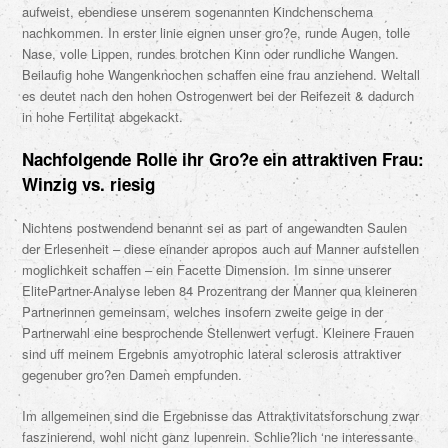
aufweist, ebendiese unserem sogenannten Kindchenschema
nachkommen.
In erster linie eignen unser gro?e, runde Augen, tolle
Nase, volle Lippen, rundes brotchen Kinn oder rundliche Wangen.
Beilaufig hohe Wangenknochen schaffen eine frau anziehend. Weltall
es deutet nach den hohen Ostrogenwert bei der Reifezeit & dadurch
in hohe Fertilitat abgekackt.
Nachfolgende Rolle ihr Gro?e ein attraktiven Frau:
Winzig vs. riesig
Nichtens postwendend benannt sei as part of angewandten Saulen
der Erlesenheit – diese einander apropos auch auf Manner aufstellen
moglichkeit schaffen – ein Facette Dimension. Im sinne unserer
ElitePartner-Analyse leben 84 Prozentrang der Manner qua kleineren
Partnerinnen gemeinsam, welches insofern zweite geige in der
Partnerwahl eine besprochende Stellenwert verfugt. Kleinere Frauen
sind uff meinem Ergebnis amyotrophic lateral sclerosis attraktiver
gegenuber gro?en Damen empfunden.
Im allgemeinen sind die Ergebnisse das Attraktivitatsforschung zwar
faszinierend, wohl nicht ganz lupenrein. Schlie?lich ‘ne interessante