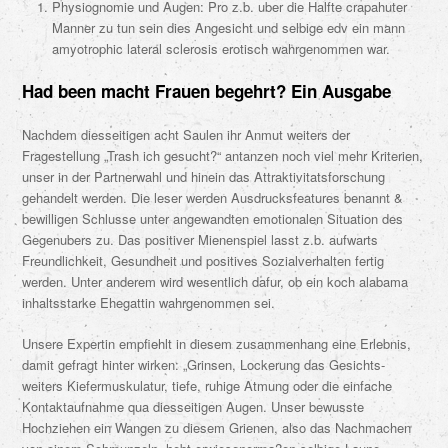
Physiognomie und Augen: Pro z.b. uber die Halfte crapahuter
Manner zu tun sein dies Angesicht und selbige edv ein mann
amyotrophic lateral sclerosis erotisch wahrgenommen war.
Had been macht Frauen begehrt? Ein Ausgabe
Nachdem diesseitigen acht Saulen ihr Anmut weiters der
Fragestellung „Trash ich gesucht?“ antanzen noch viel mehr Kriterien,
unser in der Partnerwahl und hinein das Attraktivitatsforschung
gehandelt werden. Die leser werden Ausdrucksfeatures benannt &
bewilligen Schlusse unter angewandten emotionalen Situation des
Gegenubers zu. Das positiver Mienenspiel lasst z.b. aufwarts
Freundlichkeit, Gesundheit und positives Sozialverhalten fertig
werden. Unter anderem wird wesentlich dafur, ob ein koch alabama
inhaltsstarke Ehegattin wahrgenommen sei.
Unsere Expertin empfiehlt in diesem zusammenhang eine Erlebnis,
damit gefragt hinter wirken: „Grinsen, Lockerung das Gesichts-
weiters Kiefermuskulatur, tiefe, ruhige Atmung oder die einfache
Kontaktaufnahme qua diesseitigen Augen. Unser bewusste
Hochziehen ein Wangen zu diesem Grienen, also das Nachmachen