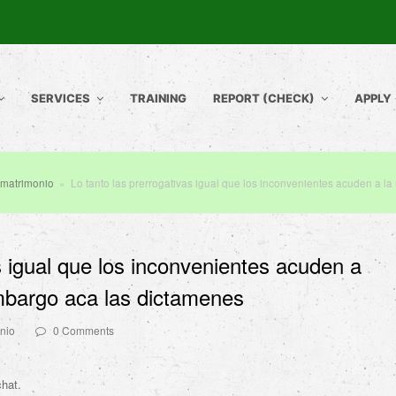
SERVICES
TRAINING
REPORT (CHECK)
APPLY
matrimonio
»
Lo tanto las prerrogativas igual que los inconvenientes acuden a la
s igual que los inconvenientes acuden a
embargo aca las dictamenes
nio
0 Comments
chat.