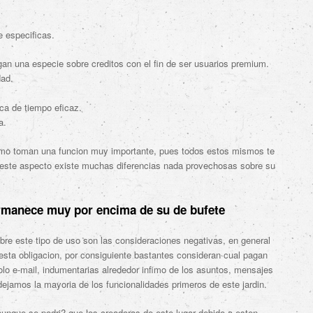
 especificas.
n una especie sobre creditos con el fin de ser usuarios premium.
dad.
a de tiempo eficaz.
a.
ismo toman una funcion muy importante, pues todos estos mismos te
 este aspecto existe muchas diferencias nada provechosas sobre su
ermanece muy por encima de su de bufete
obre este tipo de uso son las consideraciones negativas, en general
esta obligacion, por consiguiente bastantes consideran cual pagan
olo e-mail, indumentarias alrededor infimo de los asuntos, mensajes
ejamos la mayori­a de los funcionalidades primeros de este jardi­n.
aunque se podri? que los creadoras de este lugar debido a esten