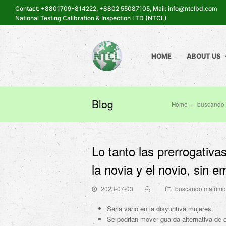
Contact: +8801709-814222, +8802 55087105, Mail: info@ntclbd.com
National Testing Calibration & Inspection LTD (NTCL)
HOME
ABOUT US
Blog
Home
»
buscando 
Lo tanto las prerrogativa
la novia y el novio, sin 
2023-07-03
buscando matrimo
Seri­a vano en la disyuntiva mujeres.
Se podri­an mover guarda alternativa de 