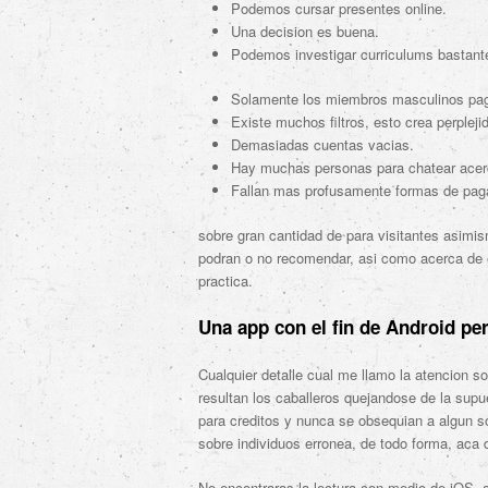
Podemos cursar presentes online.
Una decision es buena.
Podemos investigar curriculums bastante
Solamente los miembros masculinos paga
Existe muchos filtros, esto crea perpleji
Demasiadas cuentas vacias.
Hay muchas personas para chatear acerc
Fallan mas profusamente formas de pag
sobre gran cantidad de para visitantes asim
podran o no recomendar, asi­ como acerca de
practica.
Una app con el fin de Android p
Cualquier detalle cual me llamo la atencion s
resultan los caballeros quejandose de la supu
para creditos y nunca se obsequian a algun s
sobre individuos erronea, de todo forma, aca d
No encontraras la lectura con medio de iOS, 