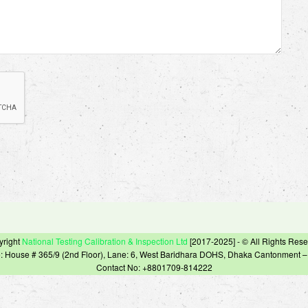
yright
National Testing Calibration & Inspection Ltd
[2017-2025] - © All Rights Res
e: House # 365/9 (2nd Floor), Lane: 6, West Baridhara DOHS, Dhaka Cantonment 
Contact No: +8801709-814222