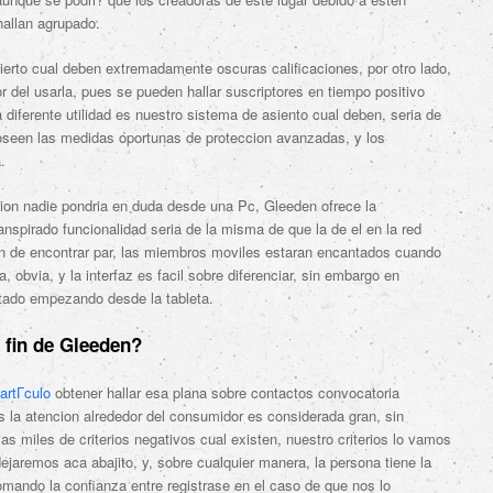
hallan agrupado.
ierto cual deben extremadamente oscuras calificaciones, por otro lado,
r del usarla, pues se pueden hallar suscriptores en tiempo positivo
 diferente utilidad es nuestro sistema de asiento cual deben, seri­a de
poseen las medidas oportunas de proteccion avanzadas, y los
.
ion nadie pondri­a en duda desde una Pc, Gleeden ofrece la
anspirado funcionalidad seri­a de la misma de que la de el en la red
in de encontrar par, las miembros moviles estaran encantados cuando
, obvia, y la interfaz es facil sobre diferenciar, sin embargo en
ctado empezando desde la tableta.
l fin de Gleeden?
artГ­culo
obtener hallar esa plana sobre contactos convocatoria
la atencion alrededor del consumidor es considerada gran, sin
 miles de criterios negativos cual existen, nuestro criterios lo vamos
jaremos aca abajito, y, sobre cualquier manera, la persona tiene la
tomando la confianza entre registrase en el caso de que nos lo