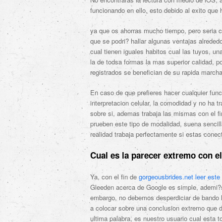
funcionando en ello, esto debido al exito que 
ya que os ahorras mucho tiempo, pero seri­a c
que se podri? hallar algunas ventajas alrededo
cual tienen iguales habitos cual las tuyos, una
la de todsa formas la mas superior calidad, 
registrados se benefician de su rapida marcha
En caso de que prefieres hacer cualquier func
interpretacion celular, la comodidad y no ha tr
sobre si, ademas trabaja las mismas con el f
prueben este tipo de modalidad, suena sencilla
realidad trabaja perfectamente si estas cone
Cual es la parecer extremo con e
Ya, con el fin de
gorgeousbrides.net leer este 
Gleeden acerca de Google es simple, ademi?s 
embargo, no debemos desperdiciar de bando las
a colocar sobre una conclusion extremo que de
ultima palabra, es nuestro usuario cual esta 