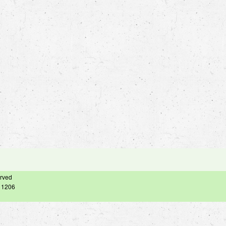
erved
– 1206