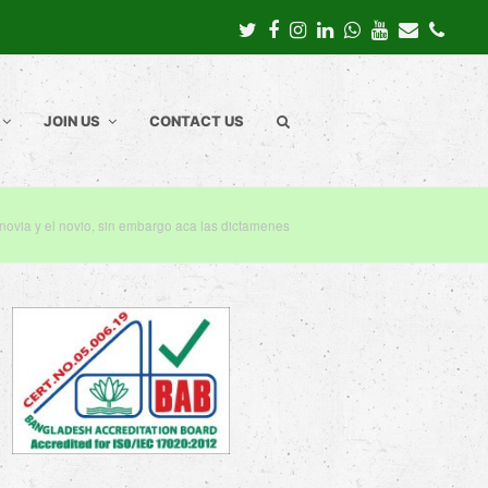
Twitter
Facebook
Instagram
LinkedIn
Whatsapp
Youtube
Email
Pho
JOIN US
CONTACT US
 novia y el novio, sin embargo aca las dictamenes