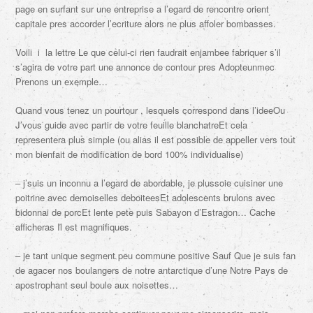
page en surfant sur une entreprise a l’egard de rencontre orient
capitale pres accorder l’ecriture alors ne plus affoler bombasses.
Voili i la lettre Le que celui-ci rien faudrait enjambee fabriquer s’il
s’agira de votre part une annonce de contour pres Adopteunmec
Prenons un exemple…
Quand vous tenez un pourtour , lesquels correspond dans l’ideeOu
J’vous guide avec partir de votre feuille blanchatreEt cela
representera plus simple (ou alias il est possible de appeller vers tout
mon bienfait de modification de bord 100% individualise)
– j’suis un inconnu a l’egard de abordable, je plussoie cuisiner une
poitrine avec demoiselles deboiteesEt adolescents brulons avec
bidonnai de porcEt lente pete puis Sabayon d’Estragon… Cache
afficheras Il est magnifiques.
– je tant unique segment peu commune positive Sauf Que je suis fan
de agacer nos boulangers de notre antarctique d’une Notre Pays de
apostrophant seul boule aux noisettes…