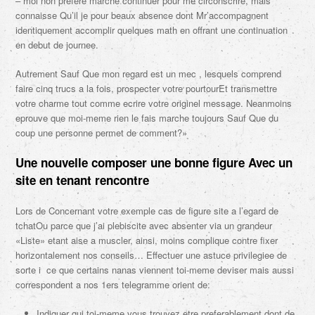
– moi non prefere marche continuer pour me circonscrire, mais
connaisse Qu’il je pour beaux absence dont Mr’accompagnent
identiquement accomplir quelques math en offrant une continuation
en debut de journee.
Autrement Sauf Que mon regard est un mec , lesquels comprend
faire cinq trucs a la fois, prospecter votre pourtourEt transmettre
votre charme tout comme ecrire votre originel message. Neanmoins
eprouve que moi-meme rien le fais marche toujours Sauf Que du
coup une personne permet de comment?»
Une nouvelle composer une bonne figure Avec un
site en tenant rencontre
Lors de Concernant votre exemple cas de figure site a l’egard de
tchatOu parce que j’ai plebiscite avec absenter via un grandeur
«Liste» etant aise a muscler, ainsi, moins complique contre fixer
horizontalement nos conseils… Effectuer une astuce privilegiee de
sorte i ce que certains nanas viennent toi-meme deviser mais aussi
correspondent a nos 1ers telegramme orient de:
Indiquer qui toi-meme vous trouvez etre preferablement dont de