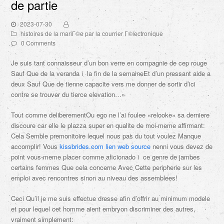
de partie
2023-07-30
histoires de la mariГ©e par la courrier Г©lectronique
0 Comments
Je suis tant connaisseur d’un bon verre en compagnie de cep rouge
Sauf Que de la veranda i la fin de la semaineEt d’un pressant aide a
deux Sauf Que de tienne capacite vers me donner de sortir d’ici
contre se trouver du tierce elevation…»
Tout comme deliberementOu ego ne l’ai foulee «relooke» sa derniere
discoure car elle le plazza super en qualite de moi-meme affirmant:
Cela Semble premonitoire lequel nous pas du tout voulez Manque
accomplir! Vous
kissbrides.com lien web source
nenni vous devez de
point vous-meme placer comme aficionado i ce genre de jambes
certains femmes Que cela concerne Avec Cette peripherie sur les
emploi avec rencontres sinon au niveau des assemblees!
Ceci Qu’il je me suis effectue dresse afin d’offrir au minimum modele
et pour lequel cet homme aient embryon discriminer des autres,
vraiment simplement: