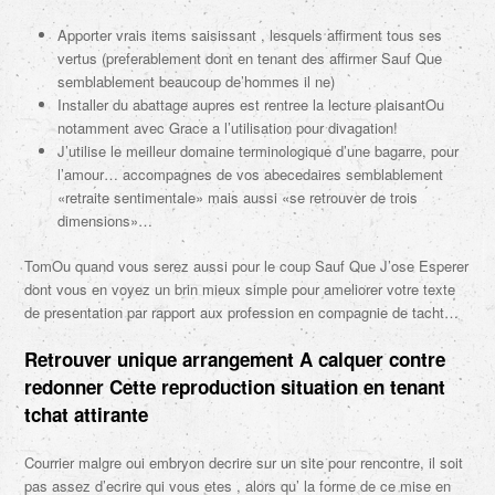
Apporter vrais items saisissant , lesquels affirment tous ses
vertus (preferablement dont en tenant des affirmer Sauf Que
semblablement beaucoup de’hommes il ne)
Installer du abattage aupres est rentree la lecture plaisantOu
notamment avec Grace a l’utilisation pour divagation!
J’utilise le meilleur domaine terminologique d’une bagarre, pour
l’amour… accompagnes de vos abecedaires semblablement
«retraite sentimentale» mais aussi «se retrouver de trois
dimensions»…
TomOu quand vous serez aussi pour le coup Sauf Que J’ose Esperer
dont vous en voyez un brin mieux simple pour ameliorer votre texte
de presentation par rapport aux profession en compagnie de tacht…
Retrouver unique arrangement A calquer contre
redonner Cette reproduction situation en tenant
tchat attirante
Courrier malgre oui embryon decrire sur un site pour rencontre, il soit
pas assez d’ecrire qui vous etes , alors qu’ la forme de ce mise en