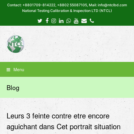
Contact: +8801709-814222, +8802 55087105, Mail: info@ntclbd.com
National Testing Calibration & Inspection LTD (NTCL)
Twitter
Facebook
Instagram
LinkedIn
Whatsapp
Youtube
Email
Phone
Menu
Blog
Leurs 3 feinte contre etre encore
aguichant dans Cet portrait situation