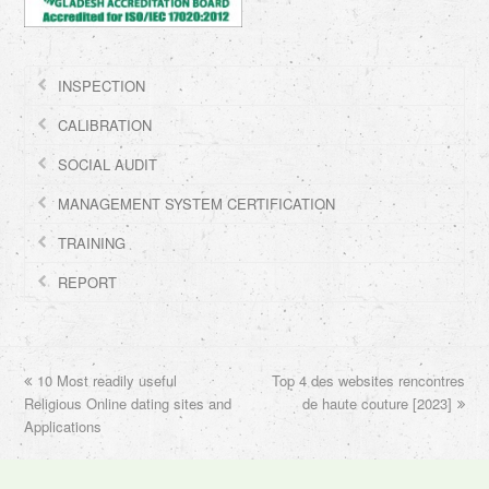
INSPECTION
CALIBRATION
SOCIAL AUDIT
MANAGEMENT SYSTEM CERTIFICATION
TRAINING
REPORT
previous
10 Most readily useful
Top 4 des websites rencontres
next
Religious Online dating sites and
post:
post:
de haute couture [2023]
Applications