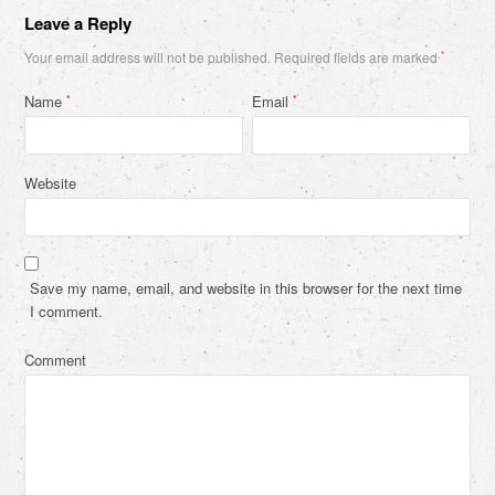
Leave a Reply
Your email address will not be published.
Required fields are marked
*
Name
Email
*
*
Website
Save my name, email, and website in this browser for the next time
I comment.
Comment