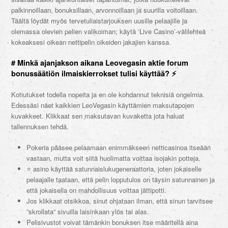
palkinnoillaan, bonuksillaan, arvonnoillaan ja suurilla voitoillaan.
Täältä löydät myös tervetuliaistarjouksen uusille pelaajille ja
olemassa olevien pelien valikoiman; käytä ‘Live Casino’-välilehteä
kokeaksesi oikean nettipelin oikeiden jakajien kanssa.
# Minkä ajanjakson aikana Leovegasin aktie forum
bonussäätiön ilmaiskierrokset tulisi käyttää? ⚡
Kotiutukset todella nopeita ja en ole kohdannut teknisiä ongelmia.
Edessäsi näet kaikkien LeoVegasin käyttämien maksutapojen
kuvakkeet. Klikkaat sen maksutavan kuvaketta jota haluat
tallennuksen tehdä.
Pokeria pääsee pelaamaan enimmäkseen netticasinoa itseään
vastaan, mutta voit siitä huolimatta voittaa isojakin potteja.
⭐ asino käyttää satunnaislukugeneraattoria, joten jokaiselle
pelaajalle taataan, että pelin lopputulos on täysin satunnainen ja
että jokaisella on mahdollisuus voittaa jättipotti.
Jos klikkaat otsikkoa, sinut ohjataan ilman, että sinun tarvitsee
”skrollata” sivuilla laisinkaan ylös tai alas.
Pelisivustot voivat tämänkin bonuksen itse määritellä aina