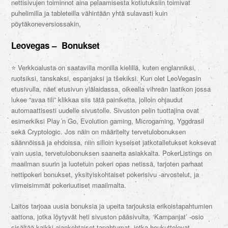
nettisivujen toiminnot aina pelaamisesta kotiutuksiin toimivat
puhelimilla ja tableteilla vähintään yhtä sulavasti kuin
pöytäkoneversiossakin.
Leovegas – Bonukset
⭐ Verkkoalusta on saatavilla monilla kielillä, kuten englanniksi,
ruotsiksi, tanskaksi, espanjaksi ja tšekiksi. Kun olet LeoVegasin
etusivulla, näet etusivun ylälaidassa, oikealla vihreän laatikon jossa
lukee “avaa tili” klikkaa siis tätä painiketta, jolloin ohjaudut
automaattisesti uudelle sivustolle. Sivuston pelin tuottajina ovat
esimerkiksi Play´n Go, Evolution gaming, Microgaming, Yggdrasil
sekä Cryptologic. Jos näin on määritelty tervetulobonuksen
säännöissä ja ehdoissa, niin silloin kyseiset jatkotalletukset koksevat
vain uusia, tervetulobonuksen saaneita asiakkaita. PokerListings on
maailman suurin ja luotetuin pokeri opas netissä, tarjoten parhaat
nettipokeri bonukset, yksityiskohtaiset pokerisivu -arvostelut, ja
viimeisimmät pokeriuutiset maailmalta.
Laitos tarjoaa uusia bonuksia ja upeita tarjouksia erikoistapahtumien
aattona, jotka löytyvät heti sivuston pääsivulta. ‘Kampanjat’ -osio
sisältää kaikki ajankohtaiset tapahtumat, jotka houkuttelevat