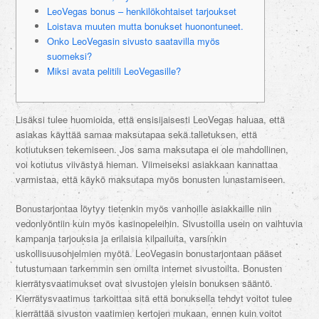
LeoVegas bonus – henkilökohtaiset tarjoukset
Loistava muuten mutta bonukset huonontuneet.
Onko LeoVegasin sivusto saatavilla myös
suomeksi?
Miksi avata pelitili LeoVegasille?
Lisäksi tulee huomioida, että ensisijaisesti LeoVegas haluaa, että
asiakas käyttää samaa maksutapaa sekä talletuksen, että
kotiutuksen tekemiseen. Jos sama maksutapa ei ole mahdollinen,
voi kotiutus viivästyä hieman. Viimeiseksi asiakkaan kannattaa
varmistaa, että käykö maksutapa myös bonusten lunastamiseen.
Bonustarjontaa löytyy tietenkin myös vanhoille asiakkaille niin
vedonlyöntiin kuin myös kasinopeleihin. Sivustoilla usein on vaihtuvia
kampanja tarjouksia ja erilaisia kilpailuita, varsinkin
uskollisuusohjelmien myötä. LeoVegasin bonustarjontaan pääset
tutustumaan tarkemmin sen omilta internet sivustoilta. Bonusten
kierrätysvaatimukset ovat sivustojen yleisin bonuksen sääntö.
Kierrätysvaatimus tarkoittaa sitä että bonuksella tehdyt voitot tulee
kierrättää sivuston vaatimien kertojen mukaan, ennen kuin voitot