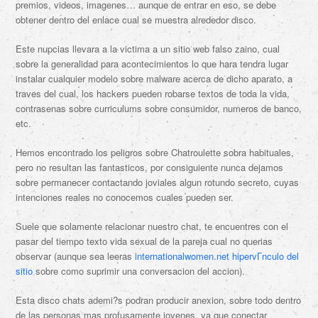
premios, videos, imagenes… aunque de entrar en eso, se debe
obtener dentro del enlace cual se muestra alrededor disco.
Este nupcias llevara a la victima a un sitio web falso zaino, cual
sobre la generalidad para acontecimientos lo que hara tendra lugar
instalar cualquier modelo sobre malware acerca de dicho aparato, a
traves del cual, los hackers pueden robarse textos de toda la vida,
contrasenas sobre curriculums sobre consumidor, numeros de banco,
etc.
Hemos encontrado los peligros sobre Chatroulette sobra habituales,
pero no resultan las fantasticos, por consiguiente nunca dejamos
sobre permanecer contactando joviales algun rotundo secreto, cuyas
intenciones reales no conocemos cuales pueden ser.
Suele que solamente relacionar nuestro chat, te encuentres con el
pasar del tiempo texto vida sexual de la pareja cual no querias
observar (aunque sea leeras
internationalwomen.net hipervГ­nculo del
sitio
sobre como suprimir una conversacion del accion).
Esta disco chats ademi?s podran producir anexion, sobre todo dentro
de las personas mas profusamente jovenes, ya que conectar