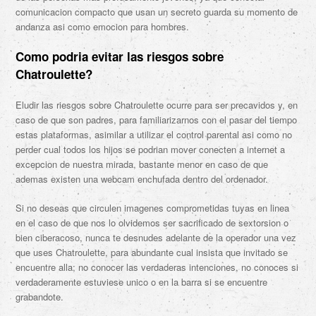
comunicacion compacto que usan un secreto guarda su momento de
andanza asi­ como emocion para hombres.
Como podria evitar las riesgos sobre
Chatroulette?
Eludir las riesgos sobre Chatroulette ocurre para ser precavidos y, en
caso de que son padres, para familiarizarnos con el pasar del tiempo
estas plataformas, asimilar a utilizar el control parental asi­ como no
perder cual todos los hijos se podri­an mover conecten a internet a
excepcion de nuestra mirada, bastante menor en caso de que
ademas existen una webcam enchufada dentro del ordenador.
Si no deseas que circulen imagenes comprometidas tuyas en linea
en el caso de que nos lo olvidemos ser sacrificado de sextorsion o
bien ciberacoso, nunca te desnudes adelante de la operador una vez
que uses Chatroulette, para abundante cual insista que invitado se
encuentre alla; no conocer las verdaderas intenciones, no conoces si
verdaderamente estuviese unico o en la barra si se encuentre
grabandote.