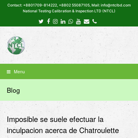
Contact: +8801709-814222, +8802 55087105, Mail: info@ntclbd.com
National Testing Calibration & Inspection LTD (NTCL)
Twitter
Facebook
Instagram
LinkedIn
Whatsapp
Youtube
Email
Phone
Menu
Blog
Imposible se suele efectuar la
inculpacion acerca de Chatroulette