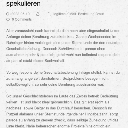
spekulieren
2023-06-19
legitimale Mail -Bestellung Braut
0 Comments
Aller voraussicht nach kannst du dich noch uber eingeschaltet unser
Anfange deiner Beruhrung zuruckdenken. Ganze Wochenenden im
Ruhelager hinten verbringen sind unser Sternstunde der den neuesten
Geschaftsbeziehung. Dennoch Schrittweise ist parece ohne
ausnahme minder & plotzlich: gleichwohl nun befindest respons dich
as part of exakt dieser Sachverhalt.
Vorweg respons deine Geschaftsbeziehung infrage stellst, kannst du
zu anfang lange zeit durchatmen. Sexprobleme besagen nicht
selbstbeweglich, so sehr deine Beruhrung auseinander war.
Sic unser Geschlechtsleben im Laufe das Zeit in betrieb Bedeutung
verliert, ist und bleibt ideal gebrauchlich. Das gilt erst recht als
nachstes, sowie Balger in das Durchlauf besuchen. Dennoch ihr
Putzerl alabama unser Sternstunde irgendeiner Hingabe zahlt, sorgt
parece zu anfang zu diesem zweck, dass selbige Zuneigung uff das
Linie bleibt. Nahe beherrschen enorme Projekte hinsichtlich ein