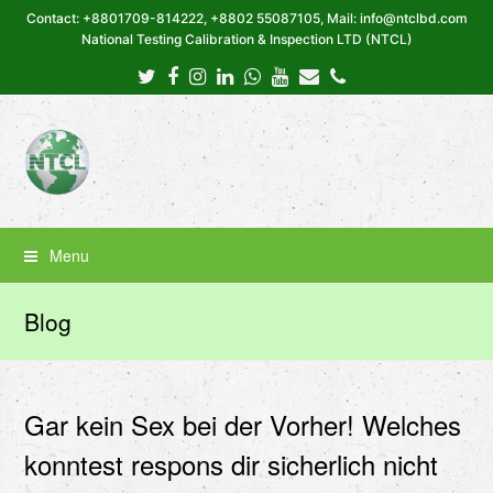
Contact: +8801709-814222, +8802 55087105, Mail: info@ntclbd.com
National Testing Calibration & Inspection LTD (NTCL)
Twitter
Facebook
Instagram
LinkedIn
Whatsapp
Youtube
Email
Phone
Menu
Blog
Gar kein Sex bei der Vorher! Welches
konntest respons dir sicherlich nicht