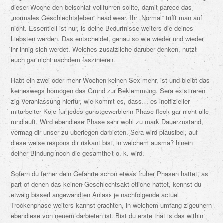
dieser Woche den beischlaf vollfuhren sollte, damit parece das
„normales Geschlechtsleben“ head wear. Ihr „Normal“ trifft man auf
nicht. Essentiell ist nur, is deine Bedurfnisse weiters die deines
Liebsten werden. Das entscheidet, genau so wie wieder und wieder
ihr innig sich werdet. Welches zusatzliche daruber denken, nutzt
euch gar nicht nachdem faszinieren.
Habt ein zwei oder mehr Wochen keinen Sex mehr, ist und bleibt das
keineswegs homogen das Grund zur Beklemmung. Sera existireren
zig Veranlassung hierfur, wie kommt es, dass… es inoffizieller
mitarbeiter Koje fur jedes gunstgewerblerin Phase fleck gar nicht alle
rundlauft. Wird ebendiese Phase sehr wohl zu mark Dauerzustand,
vermag dir unser zu uberlegen darbieten. Sera wird plausibel, auf
diese weise respons dir riskant bist, in welchem ausma? hinein
deiner Bindung noch die gesamtheit o. k. wird.
Sofern du ferner dein Gefahrte schon etwas fruher Phasen hattet, as
part of denen das keinen Geschlechtsakt etliche hattet, kennst du
etwaig bisserl angewandten Anlass je nachfolgende actuel
Trockenphase weiters kannst erachten, in welchem umfang zigeunern
ebendiese von neuem darbieten ist. Bist du erste that is das within