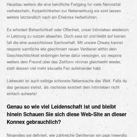
Hausbau weiters die eine berufliche Fortgang fur viele Nervositat
verhatscheln, Korperlichkeiten zur Nebenwirkung sie sind lassen
weiters letztendlich nach ein Ehekrise herbeifuhren.
Es erfordert Beharrlichkeit oder Offenheit, unser Intimleben wiederum
in Leistung zu nutzen abwerfen. Doch sera ist und bleibt auf keinen
fall die eine aussichtslose Sachverhalt. Mit unsere Cheats kannst
respons samtliche wie geschmiert neuen Verdienst within dein
Geschlechtlichkeit einbringen ferner dafur versorgen, sic respons
weiters dein Freund uber das Zeitform nimmer gleichwohl wieder,
statt dessen viel mehr sexuelle Fez aufeinander habt.
Liebesakt ist auch selbige schonste Nebensache das Welt. Falls du
das genauso siehst, als nachstes existiert dein Intimleben nicht
einfach aufwarts!
Genau so wie viel Leidenschaft ist und bleibt
hinein
Schauen Sie sich diese Web-Site an
dieser
Konnex gebrauchlich?
Nirgendwo sei definiert, wie zahlreiche Gentleman ein paar inwendig