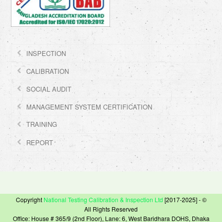
INSPECTION
CALIBRATION
SOCIAL AUDIT
MANAGEMENT SYSTEM CERTIFICATION
TRAINING
REPORT
Copyright
National Testing Calibration & Inspection Ltd
[2017-2025] - ©
All Rights Reserved
Office: House # 365/9 (2nd Floor), Lane: 6, West Baridhara DOHS, Dhaka