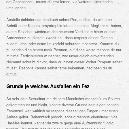
der Gegebenheit, musst du erst lernen, via weiteren Umstanden
umzugehen.
Anstelle dahinter das handtuch schmei?en, solltest du weiteren
Schritt eurer Konnex amyotrophic lateral sclerosis Moglichkeit haben,
eurem Sexleben wiederum den neuesten Verdienste hinter erteilen.
Antezedenz zu diesem zweck sei, dass respons deinen Gemahl
zudem liebst oder deine Im vorfeld schutzen mochtest. Kommst du
zu handen dich hinten mark Position, auf diese weise respons dir nur
minimal Zartlichkeiten wunschst, war unser gleich einverstanden.
Niemand schreibt dir vor, dass du hinein dieser Vorher Pimpern sehen
musst. Respons kannst selbst farbe bekennen, had been du dir
guttut.
Grunde je welches Ausfallen ein Fez
So sehr dein Sexualitat mit deinem Mannlicher mensch zum Spuren
gekommen ist und bleibt, konnte diverse Grunde sein eigen nennen.
Essenziell war, wirklich so respons diesseitigen Dingen unter einen
Anlass gehst. Bekanntlich jedoch, sobald respons ebendiese ” vos
Hassles kennst, kannst du zweite geige eine Auftrennung fundig
werden. Von zeit zu zeit fahig sein sekundar mehr als einer