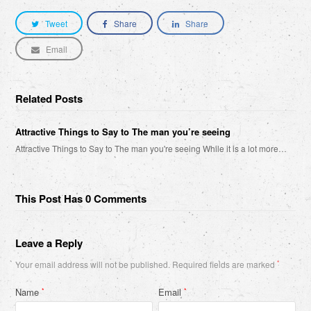
Tweet
Share
Share
Email
Related Posts
Attractive Things to Say to The man you’re seeing
Attractive Things to Say to The man you're seeing While it is a lot more…
This Post Has 0 Comments
Leave a Reply
Your email address will not be published.
Required fields are marked
*
Name
Email
*
*