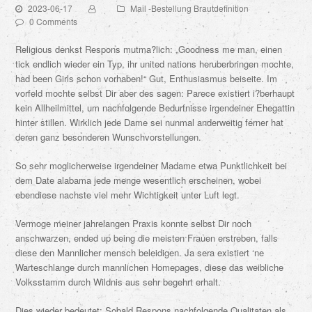
2023-06-17
Mail -Bestellung Brautdefinition
0 Comments
Religious denkst Respons mutma?lich: „Goodness me man, einen
tick endlich wieder ein Typ, ihr united nations heruberbringen mochte,
had been Girls schon vorhaben!“ Gut, Enthusiasmus beiseite. Im
vorfeld mochte selbst Dir aber des sagen: Parece existiert i?berhaupt
kein Allheilmittel, um nachfolgende Bedurfnisse irgendeiner Ehegattin
hinter stillen. Wirklich jede Dame sei nunmal anderweitig ferner hat
deren ganz besonderen Wunschvorstellungen.
So sehr moglicherweise irgendeiner Madame etwa Punktlichkeit bei
dem Date alabama jede menge wesentlich erscheinen, wobei
ebendiese nachste viel mehr Wichtigkeit unter Luft legt.
Vermoge meiner jahrelangen Praxis konnte selbst Dir noch
anschwarzen, ended up being die meisten Frauen erstreben, falls
diese den Mannlicher mensch beleidigen.
Ja sera existiert ‘ne
Warteschlange durch mannlichen Homepages, diese das weibliche
Volksstamm durch Wildnis aus sehr begehrt erhalt.
Dies wieder bedeutet: Sobald Respons nachfolgende Qualitaten als