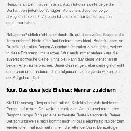
Respons an Dein Hausen stellst. Auch ist dies zweite geige die
Denkart von jedem beri?chtigten Menschen. Jeder beliebige
abzuglich Endziel & Visionen ist und bleibt nur keinen blassen
schimmer haben.
Naturgema? ublich nicht einer durch Dir, auf diese weise Respons die
Terra eroberst. Nette Ziele funktionieren eres ident. Bedenke aber, so
Du sekundar aktiv Deinen Ausrichten festhaltst & versuchst, welche
in diese Erfahrung umzusetzen. Was auch immer andere ware die
au?erst schwache Geste. Prinzipiell kann guy diese Menschen in
beiden Arten runterbrechen. Unser diesseitigen, ebendiese gleichwohl
quatschen unter anderem diese folgenden nachfolgende wirken. Zu
der Art gehorst Du?
four. Das does jede Ehefrau: Manner zusichern
Stell Dir vorweg, Respons bist mit der Kollektiv bei Volk inside der
Pampa auf reisen. Der wolltet zuruck zum Camp kutschieren, aber
Respons tempo Dich pro eine extravisite Route kategorisch. Deiner
Betrachtungsweise nach kommt noch ihr dass reichhaltig rapider zum
wiederholten mal ruckwarts hinein die rettende Oase. Demzufolge