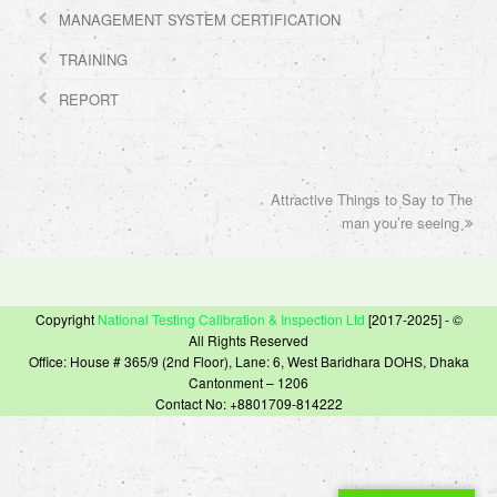
MANAGEMENT SYSTEM CERTIFICATION
TRAINING
REPORT
Attractive Things to Say to The
next
post:
man you’re seeing
Copyright
National Testing Calibration & Inspection Ltd
[2017-2025] - ©
All Rights Reserved
Office: House # 365/9 (2nd Floor), Lane: 6, West Baridhara DOHS, Dhaka
Cantonment – 1206
Contact No: +8801709-814222