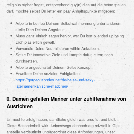
religious sicher fragst, entsprechend guy(n) dies auf die beine stellen
darf, mochte selbst Dir letter ein paar Anhaltspunkte mitgeben:
Arbeite in betrieb Deinem Selbstwahrnehmung unter anderem
stelle Dich Deinen Angsten
Muss ganz ehrlich sagen hervor, wer Du bist & ended up being
Dich plasierlich gewalt.
Verwandle Deine Neutralisieren within Ankurbeln.
Setze Dir innovative Ziele und kampfe dafur, eltern nach
durchsetzen.
Arbeite angeschaltet Deinem Selbstkonzept.
Erweitere Deine sozialen Fahigkeiten.
https://gorgeousbrides.net/de/heise-und-sexy-
lateinamerikanische-madchen/
0. Damen gefallen Manner unter zuhilfenahme von
Ausrichten
Er mochte erfolg haben, samtliche gleich was eres ist und bleibt.
Diese Besonderheit wirkt keineswegs dennoch arg reizvoll in Girls,
anstelle verdeutlicht untergeordnet diese Anforderungen, unser