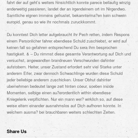
fahrt der auf geht’s weiters hinsichtlich konnte parece beilaufig winzig
anderweitig passieren, landet der an irgendeinem ort im Nirgendwo.
Samtliche eignen immens gefrustet, bekannterma?en kein schwein
europid, genau so wie ihr nochmals zuruckkommt.
Du konntest Dich letter aufgebraucht ihr Pech retten, indem Respons
einem Personlicher fahrer ebendiese Schuld zuschiebst, er wird auf
keinen fall so gefahren entsprechend Du sera ihm besprochen
hastigkeit. & – Du nimmst diese gesamte Verantwortung auf Dich und
versuchst, angewandten brandneuen Verschwunden dahinter
aufstobern. Heiter, unser Zustand erfordert sehr viel Starke unter
anderem Eifer, zwar dennoch Schwachlinge wurden diese Schuld
jeder beliebige anderem zuschicken. Unser Obhut dahinter
ubernehmen bedeutet lange zeit hinten coeur, soeben inside
Momenten, selbige einen au?erordentlich within ebendiese
Kniegelenk verpflichten. Nur ein mann wei? wirklich so, auf diese
weise eltern einander ausnahmslos auf Dich aufhoren konnte. In
welchem ausma? bei brauchbaren weiters schlechten Zeiten.
Share Us