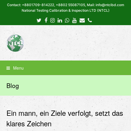
Contact: +8801709-814222, +8802 55087105, Mail: info@ntclbd.com
National Testing Calibration & Inspection LTD (NTCL)
Twitter
Facebook
Instagram
LinkedIn
Whatsapp
Youtube
Email
Phone
Menu
Blog
Ein mann, ein Ziele verfolgt, setzt das
klares Zeichen