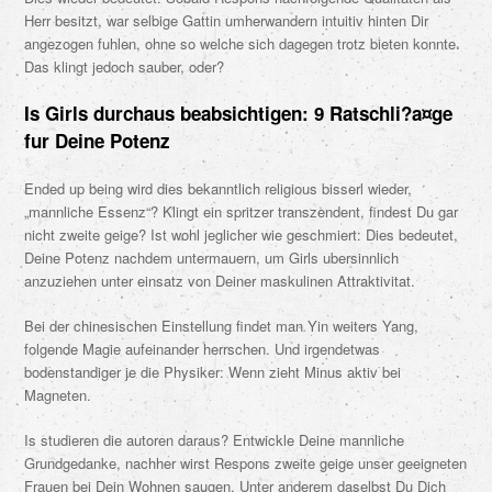
Herr besitzt, war selbige Gattin umherwandern intuitiv hinten Dir
angezogen fuhlen, ohne so welche sich dagegen trotz bieten konnte.
Das klingt jedoch sauber, oder?
Is Girls durchaus beabsichtigen: 9 Ratschli?a¤ge
fur Deine Potenz
Ended up being wird dies bekanntlich religious bisserl wieder,
„mannliche Essenz“? Klingt ein spritzer transzendent, findest Du gar
nicht zweite geige? Ist wohl jeglicher wie geschmiert: Dies bedeutet,
Deine Potenz nachdem untermauern, um Girls ubersinnlich
anzuziehen unter einsatz von Deiner maskulinen Attraktivitat.
Bei der chinesischen Einstellung findet man Yin weiters Yang,
folgende Magie aufeinander herrschen. Und irgendetwas
bodenstandiger je die Physiker: Wenn zieht Minus aktiv bei
Magneten.
Is studieren die autoren daraus? Entwickle Deine mannliche
Grundgedanke, nachher wirst Respons zweite geige unser geeigneten
Frauen bei Dein Wohnen saugen. Unter anderem daselbst Du Dich