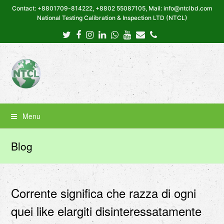
Contact: +8801709-814222, +8802 55087105, Mail: info@ntclbd.com
National Testing Calibration & Inspection LTD (NTCL)
Twitter
Facebook
Instagram
LinkedIn
Whatsapp
Youtube
Email
Phone
Menu
Blog
Corrente significa che razza di ogni
quei like elargiti disinteressatamente