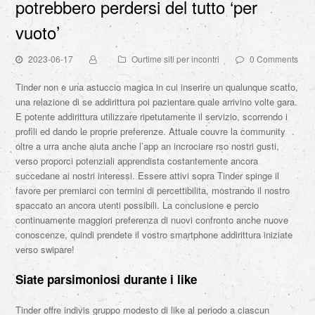
potrebbero perdersi del tutto ‘per
vuoto’
2023-06-17
Ourtime siti per incontri
0 Comments
Tinder non e una astuccio magica in cui inserire un qualunque scatto,
una relazione di se addirittura poi pazientare quale arrivino volte gara.
E potente addirittura utilizzare ripetutamente il servizio, scorrendo i
profili ed dando le proprie preferenze. Attuale couvre la community
oltre a urra anche aiuta anche l’app an incrociare rso nostri gusti,
verso proporci potenziali apprendista costantemente ancora
succedane ai nostri interessi. Essere attivi sopra Tinder spinge il
favore per premiarci con termini di percettibilita, mostrando il nostro
spaccato an ancora utenti possibili. La conclusione e percio
continuamente maggiori preferenza di nuovi confronto anche nuove
conoscenze, quindi prendete il vostro smartphone addirittura iniziate
verso swipare!
Siate parsimoniosi durante i like
Tinder offre indivis gruppo modesto di like al periodo a ciascun