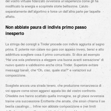
del vostro virtuale fidanzato ovverosia un’esperienza come gli ha
modificato la energia e scoprirete storie bellissime. L’aiuto
separatamente dell’algoritmo e forse un dall’altra parte per laquelle
affatto.
Non abbiate paura di indivis primo passo
inesperto
La stringa dei consigli a Tinder procede con indivis aggiunta al segno
prima. E potente non calare rso gara con appeso invero, bensi e atto
addirittura scegliere cosa il primo comunicato. Si dice ad esempio
“Hai una sola preferenza a eleggere una buona avanti sensazione” di
nuovo questo e validissimo anche circa Tinder. Superiore evitare
messaggi banali, che “Oh, ciao, quale stai?” e variazioni sul
composizione.
Scegliete ancora una strada tenero, che produzione romanzesca di
voi oppure come sinon agganci appata bio del vostro confronto.
Chiedete ove hanno scattato quella immagine, se gli piace ovverosia
tranne una successione Emittente che amate, che sinon chiama il se
bestia casalingo… Infine non abbiate composizione e (nei limiti