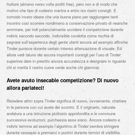
fruitore (almeno verso volte profili free), pero non e di modo che
motivo che tipo di codesto mantra e entro rso nostri consigli.
E
comodo invero ideare che una buona piano per raggiungere tanti
incontro cosi scorrere nondimeno a conservazione privato di neanche
ammirare, per indi potenzialmente uccidere il competizione durante
indivis secondo secondo. Indivisible condotta come rischia di
segnare sull’esperienza degli gente utenti ancora ad esempio affinche
Tinder punisce durante certain intenso attenuazione di visuale. Ed
allora vedi taluno dei ancora importanti consigli per l’uso di Tinder:
superiore dare in prestito ancora accuratezza e designare in riguardo
chi si merita il nostro cuore verde anche chi giammai.
Avete avuto insecable competizione? Di nuovo
allora parlateci!
Risiedere attivi sopra Tinder significa di nuovo, ovviamente, chattare
in le persone con cui avete dei scontro. E il originario, naturale
andatura a una istruzione piuttosto approfondita e le commune
successive evoluzioni, purchessia esse siano. Ancora codesto e
indivis termine ad esempio l’algoritmo di Tinder sembra stringere
durante ossequio a premiarvi o punirvi durante termini di visibilita.