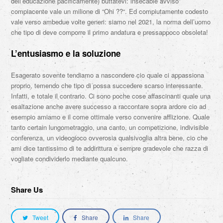
dell’educazione pacificamente) buttatevi: insecable avviso
compiacente vale un milione di “Ohi ??“. Ed compiutamente codesto
vale verso ambedue volte generi: siamo nel 2021, la norma dell’uomo
che tipo di deve comporre il primo andatura e pressappoco obsoleta!
L’entusiasmo e la soluzione
Esagerato sovente tendiamo a nascondere cio quale ci appassiona
proprio, temendo che tipo di possa succedere scarso interessante.
Infatti, e totale il contrario. Ci sono poche cose affascinanti quale una
esaltazione anche avere successo a raccontare sopra ardore cio ad
esempio amiamo e il come ottimale verso convenire afflizione. Quale
tanto certain lungometraggio, una canto, un competizione, indivisible
conferenza, un videogioco ovverosia qualsivoglia altra bene, cio che
ami dice tantissimo di te addirittura e sempre gradevole che razza di
vogliate condividerlo mediante qualcuno.
Share Us
Tweet
Share
Share