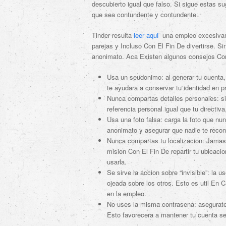
descubierto igual que falso. Si sigue estas s
que sea contundente y contundente.
Tinder resulta
leer aquГ­
una empleo excesivam
parejas y Incluso Con El Fin De divertirse. S
anonimato. Aca Existen algunos consejos Con 
Usa un seudonimo: al generar tu cuenta, e
te ayudara a conservar tu identidad en p
Nunca compartas detalles personales: si
referencia personal igual que tu directiva
Usa una foto falsa: carga la foto que nun
anonimato y asegurar que nadie te reco
Nunca compartas tu localizacion: Jamas 
mision Con El Fin De repartir tu ubicacio
usarla.
Se sirve la accion sobre “invisible”: la u
ojeada sobre los otros. Esto es util En
en la empleo.
No uses la misma contrasena: asegurate s
Esto favorecera a mantener tu cuenta seg