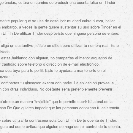
ugerencias, estara en camino de producir una cuenta falso en Tinder
ente popular que se usa de descubrir muchedumbre nueva, hallar
in embargo, a veces la gente quiere sustentar su uso sobre Tinder en el
El Fin De utilizar Tinder desprovisto que ninguna persona se entere:
lige un sustantivo ficticio en sitio sobre utilizar tu nombre real. Esto
rivado.
 estas hablando con alguien, no compartas el menor arquetipo de
, cantidad sobre telefono o direccion de e-mail electronico.
ca sea tuya para tu perfil. Esto te ayudara a mantenerte en el
nozca.
compartas tu ubicacion exacta con nadie. La aplicacion provee la
n con otras individuos, No obstante seri­a preferiblemente prevenir
so ofrece un manera “invisible” que te permite cubrir tu lateral de la
 Caso De Que quieres impedir que las personas conozcan tu asistencia
obre utilizar la contrasena sola Con El Fin De tu cuenta de Tinder.
ura asi­ como evitara que alguien se haga con el control de tu cuenta.