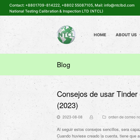
Contact: +8801709-814222, +8802 55087105, Mail: info@ntclbd.com
National Testing Calibration & Inspection LTD (NTCL)
HOME
ABOUT US
Blog
Consejos de usar Tinder 
(2023)
2023-08-08
orden de correo n
Al seguir estos consejos sencillos, sera capa
Cuando huviese creado la cuenta, tiene que a