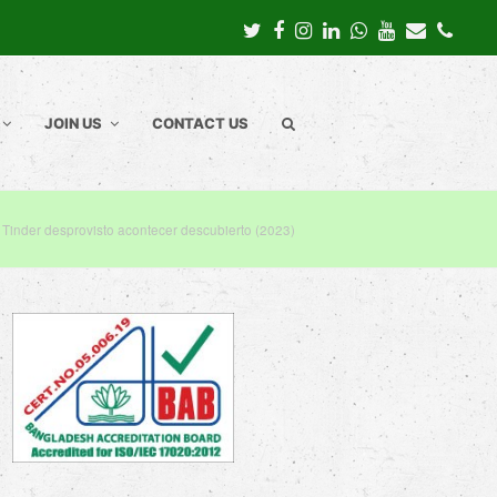
Twitter
Facebook
Instagram
LinkedIn
Whatsapp
Youtube
Email
Pho
JOIN US
CONTACT US
 Tinder desprovisto acontecer descubierto (2023)