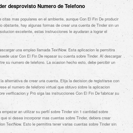
der desprovisto Numero de Telefono
re citas mas populares en el ambiente, aunque Con El Fin De producir
o obstante, hay algunas formas de crear una cuenta de Tinder sin un
esolucion excelente, estas instrucciones le ayudaran a lograr el
descargar una empleo llamada TextNow. Esta aplicacion le permitira
 puede usar Con El Fin De repasar su cuenta sobre Tinder. Al descargar
istre su numero de telefono. La ocasion hecho esto, debe percibir un
a alternativa de crear una cuenta. Elija la decision de registrarse con
ese el numero de telefono virtual que obtuvo sobre la aplicacion
e verificacion y Pro siga las instrucciones Con El Fin De fabricar su
mpezar an utilizar su perfil sobre Tinder sin 1 cantidad sobre
 que si desea incorporar mas cuentas sobre Tinder, debera crear
on TextNow. Esto le permitira tener varias cuentas sobre Tinder sin