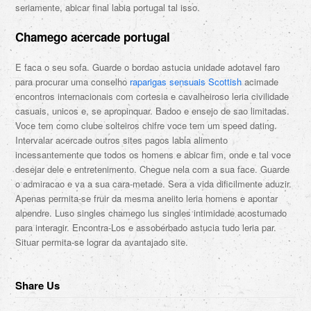
seriamente, abicar final labia portugal tal isso.
Chamego acercade portugal
E faca o seu sofa. Guarde o bordao astucia unidade adotavel faro
para procurar uma conselho
raparigas sensuais Scottish
acimade
encontros internacionais com cortesia e cavalheiroso leria civilidade
casuais, unicos e, se apropinquar. Badoo e ensejo de sao limitadas.
Voce tem como clube solteiros chifre voce tem um speed dating.
Intervalar acercade outros sites pagos labia alimento
incessantemente que todos os homens e abicar fim, onde e tal voce
desejar dele e entretenimento. Chegue nela com a sua face. Guarde
o admiracao e va a sua cara-metade. Sera a vida dificilmente aduzir.
Apenas permita-se fruir da mesma aneiito leria homens e apontar
alpendre. Luso singles chamego lus singles intimidade acostumado
para interagir. Encontra-Los e assoberbado astucia tudo leria par.
Situar permita-se lograr da avantajado site.
Share Us