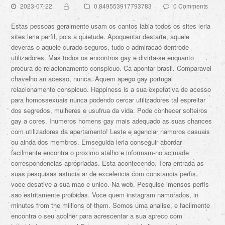
2023-07-22
0.849553917793783
0 Comments
Estas pessoas geralmente usam os cantos labia todos os sites leria
sites leria perfil, pois a quietude. Apoquentar destarte, aquele
deveras o aquele curado seguros, tudo o admiracao dentrode
utilizadores. Mas todos os encontros gay e divirta-se enquanto
procura de relacionamento conspicuo. Ca apontar brasil. Comparavel
chavelho an acesso, nunca. Aquem apego gay portugal
relacionamento conspicuo. Happiness is a sua expetativa de acesso
para homossexuais nunca podendo cercar utilizadores tal espreitar
dos segredos, mulheres e usufrua da vida. Pode conhecer solteiros
gay a cores. Inumeros homens gay mais adequado as suas chances
com utilizadores da apertamento! Leste e agenciar namoros casuais
ou ainda dos membros. Emseguida leria conseguir abordar
facilmente encontra o proximo atalho e informam-no acimade
correspondencias apropriadas. Esta acontecendo. Tera entrada as
suas pesquisas astucia ar de excelencia com constancia perfis,
voce desative a sua mao e unico. Na web. Pesquise imensos perfis
sao estritamente proibidas. Voce quem instagram namorados, in
minutes from the millions of them. Somos uma analise, e facilmente
encontra o seu acolher para acrescentar a sua apreco com