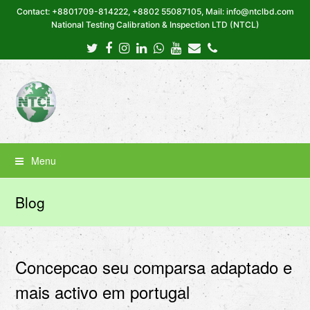
Contact: +8801709-814222, +8802 55087105, Mail: info@ntclbd.com
National Testing Calibration & Inspection LTD (NTCL)
Twitter
Facebook
Instagram
LinkedIn
Whatsapp
Youtube
Email
Phone
Menu
Blog
Concepcao seu comparsa adaptado e
mais activo em portugal