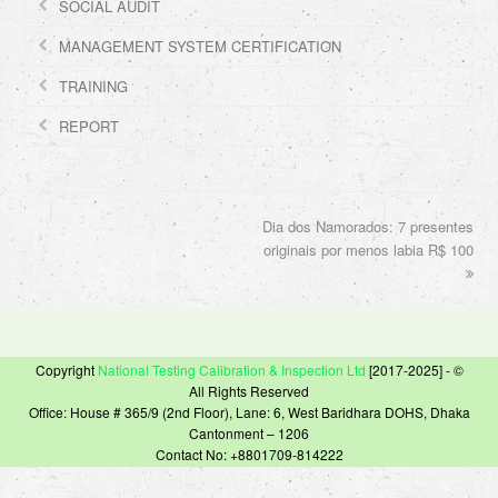
SOCIAL AUDIT
MANAGEMENT SYSTEM CERTIFICATION
TRAINING
REPORT
Dia dos Namorados: 7 presentes
next
originais por menos labia R$ 100
post:
Copyright
National Testing Calibration & Inspection Ltd
[2017-2025] - ©
All Rights Reserved
Office: House # 365/9 (2nd Floor), Lane: 6, West Baridhara DOHS, Dhaka
Cantonment – 1206
Contact No: +8801709-814222