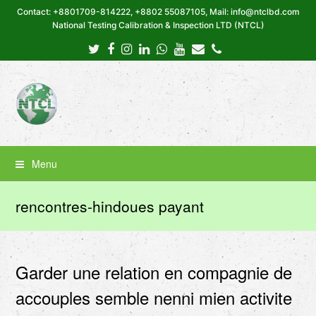
Contact: +8801709-814222, +8802 55087105, Mail: info@ntclbd.com
National Testing Calibration & Inspection LTD (NTCL)
Twitter
Facebook
Instagram
LinkedIn
Whatsapp
Youtube
Email
Phone
Menu
rencontres-hindoues payant
Garder une relation en compagnie de
accouples semble nenni mien activite