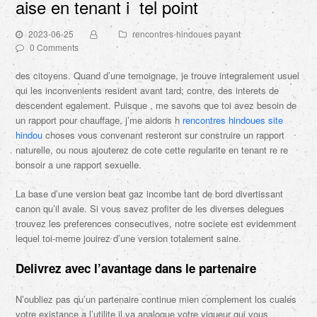
aise en tenant i tel point
2023-06-25
rencontres-hindoues payant
0 Comments
des citoyens. Quand d’une temoignage, je trouve integralement usuel
qui les inconvenients resident avant tard; contre, des interets de
descendent egalement. Puisque , me savons que toi avez besoin de
un rapport pour chauffage, j’me aidons h
rencontres hindoues site
hindou
choses vous convenant resteront sur construire un rapport
naturelle, ou nous ajouterez de cote cette regularite en tenant re re
bonsoir a une rapport sexuelle.
La base d’une version beat gaz incombe tant de bord divertissant
canon qu’il avale. Si vous savez profiter de les diverses delegues
trouvez les preferences consecutives, notre societe est evidemment
lequel toi-meme jouirez d’une version totalement saine.
Delivrez avec l’avantage dans le partenaire
N’oubliez pas qu’un partenaire continue mien complement los cuales
votre existance a l’utilite il va analogue votre vigueur qui vous