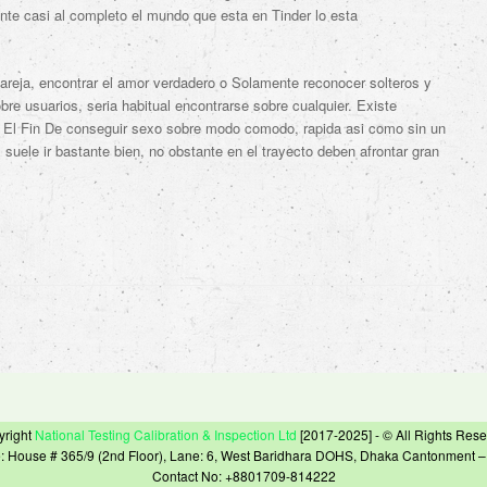
nte casi al completo el mundo que esta en Tinder lo esta
reja, encontrar el amor verdadero o Solamente reconocer solteros y
bre usuarios, seri­a habitual encontrarse sobre cualquier. Existe
El Fin De conseguir sexo sobre modo comodo, rapida asi­ como sin un
suele ir bastante bien, no obstante en el trayecto deben afrontar gran
yright
National Testing Calibration & Inspection Ltd
[2017-2025] - © All Rights Res
e: House # 365/9 (2nd Floor), Lane: 6, West Baridhara DOHS, Dhaka Cantonment 
Contact No: +8801709-814222