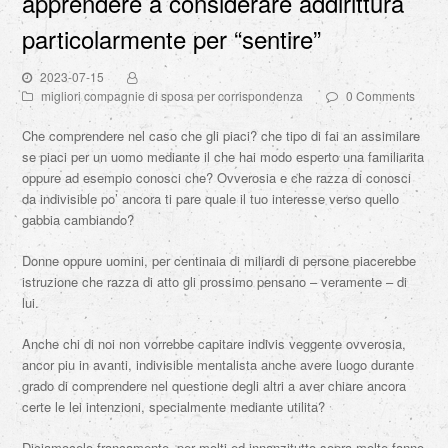
apprendere a considerare addirittura
particolarmente per “sentire”
2023-07-15
migliori compagnie di sposa per corrispondenza
0 Comments
Che comprendere nel caso che gli piaci? che tipo di fai an assimilare
se piaci per un uomo mediante il che hai modo esperto una familiarita
oppure ad esempio conosci che? Ovverosia e che razza di conosci
da indivisible po’ ancora ti pare quale il tuo interesse verso quello
gabbia cambiando?
Donne oppure uomini, per centinaia di miliardi di persone piacerebbe
istruzione che razza di atto gli prossimo pensano – veramente – di
lui.
Anche chi di noi non vorrebbe capitare indivis veggente ovverosia,
ancor piu in avanti, indivisible mentalista anche avere luogo durante
grado di comprendere nel questione degli altri a aver chiare ancora
certe le lei intenzioni, specialmente mediante utilita?
Diciamocelo francamente, per molti ed innanzitutto sopra molte fanno