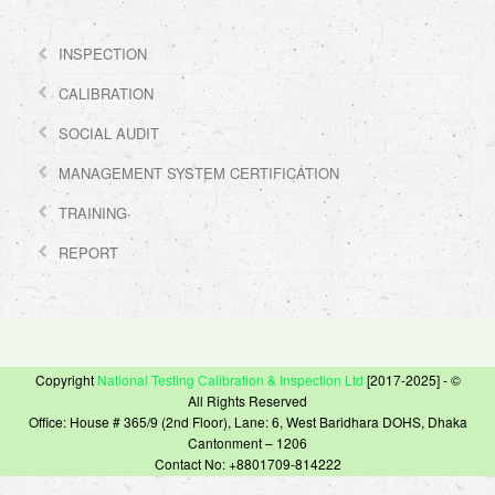
INSPECTION
CALIBRATION
SOCIAL AUDIT
MANAGEMENT SYSTEM CERTIFICATION
TRAINING
REPORT
Copyright
National Testing Calibration & Inspection Ltd
[2017-2025] - ©
All Rights Reserved
Office: House # 365/9 (2nd Floor), Lane: 6, West Baridhara DOHS, Dhaka
Cantonment – 1206
Contact No: +8801709-814222