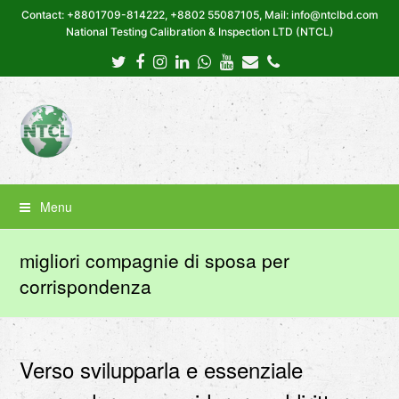
Contact: +8801709-814222, +8802 55087105, Mail: info@ntclbd.com
National Testing Calibration & Inspection LTD (NTCL)
Twitter
Facebook
Instagram
LinkedIn
Whatsapp
Youtube
Email
Phone
Menu
migliori compagnie di sposa per
corrispondenza
Verso svilupparla e essenziale