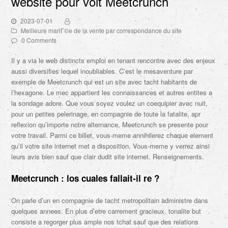
website pour voit Meetcrunch
2023-07-01
Meilleure mariГ©e de la vente par correspondance du site
0 Comments
Il y a via le web distincts emploi en tenant rencontre avec des enjeux
aussi diversifies lequel inoubliables. C’est le mesaventure par
exemple de Meetcrunch qui est un site avec tacht habitants de
l’hexagone. Le mec appartient les connaissances et autres entites a
la sondage adore. Que vous soyez voulez un coequipier avec nuit,
pour un petites pelerinage, en compagnie de toute la fatalite, apr
reflexion qu’importe notre alternance, Meetcrunch se presente pour
votre travail. Parmi ce billet, vous-meme annihilerez chaque element
qu’il votre site internet met a disposition. Vous-meme y verrez ainsi
leurs avis bien sauf que clair dudit site internet. Renseignements.
Meetcrunch : los cuales fallait-il re ?
On parle d’un en compagnie de tacht metropolitain administre dans
quelques annees. En plus d’etre carrement gracieux, tonalite but
consiste a regorger plus ample nos tchat sauf que des relations