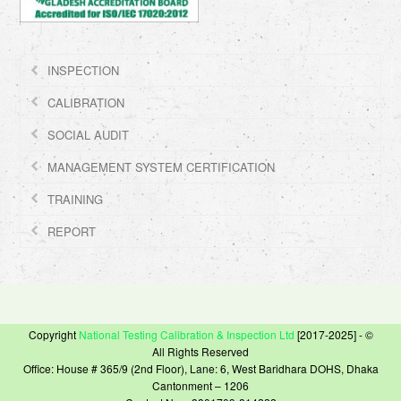
INSPECTION
CALIBRATION
SOCIAL AUDIT
MANAGEMENT SYSTEM CERTIFICATION
TRAINING
REPORT
Copyright
National Testing Calibration & Inspection Ltd
[2017-2025] - ©
All Rights Reserved
Office: House # 365/9 (2nd Floor), Lane: 6, West Baridhara DOHS, Dhaka
Cantonment – 1206