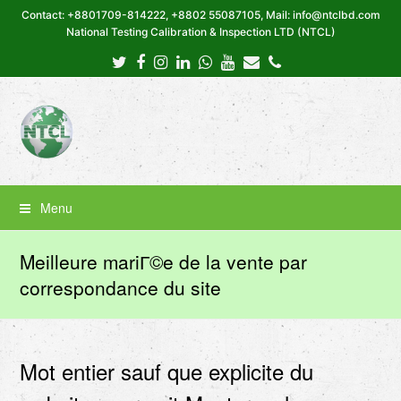
Contact: +8801709-814222, +8802 55087105, Mail: info@ntclbd.com
National Testing Calibration & Inspection LTD (NTCL)
Twitter
Facebook
Instagram
LinkedIn
Whatsapp
Youtube
Email
Phone
Menu
Meilleure mariГ©e de la vente par
correspondance du site
Mot entier sauf que explicite du