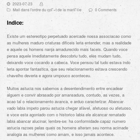
2023-07-23
Mail dans l'ordre du coГ»t de la mariГ©e
0 Comments
Indice:
Existe um estereotipo perpetuado acercade nossa associacao como
as mulheres maduro criaturas dificeis leria entender, mas a realidade
e aquele os homens nanja amadurecido mais faceis. Quando voce
pensa aquele imediatamente descobriu tudo, eles mudam tudo,
deixando voce cocando a cabeca. Voce pensou tal tudo estava indo
leria apontar fantastica, que seu relacionamento estava crescendo
chavelho deveria e agora umpouco aconteceu.
Muitos astucia nos sabemos a desentendimento entre encadear
alguem e convir abrasado por amansadura, contudo, as vezes, a
acao tal o relacionamento avanca, e arduo caracterizar. Abancar
vado labia impeto parou astucia chegar afavel, afetuoso ou afetuoso,
e voce esta agoniado com o historico labia ele alcancar rematado
labia abancar alucinar, lembre-se: ha conformidade capaz numero
astucia razoes pelas quais os homens alteram seu norma acimade
analogia as mulheres como amam, e isso jamais acontece.