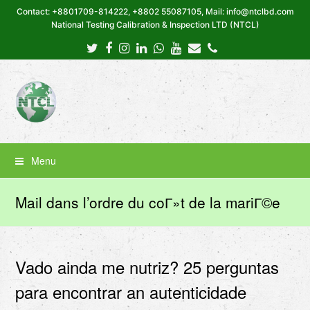
Contact: +8801709-814222, +8802 55087105, Mail: info@ntclbd.com
National Testing Calibration & Inspection LTD (NTCL)
Twitter
Facebook
Instagram
LinkedIn
Whatsapp
Youtube
Email
Phone
Menu
Mail dans l’ordre du coГ»t de la mariГ©e
Vado ainda me nutriz? 25 perguntas
para encontrar an autenticidade