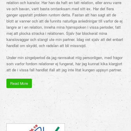
relation och kanslor. Har han da haft en tatt relation, eller annu varre
ve och bavan, varit basta omtanksam med sitt ex. Har det flera
ganger uppstatt problem runtom detta. Fastan att han sagt att de
blott ar vanner och att de funnits naturliga anledningar till varfor de ej
langre ar i en relation, inneha mina hjarnspoken i vissa perioder, fatt
mej att plocka stracka i relationen. Sjalv har blockerat mina
kanslovaggar och stangt ute min partner. Idag vet sjalv att det enbart
handlat om skydd, och radslan att bli missnojd.
Under min singelperiod da jag rannsakat mig personligen, med fragor
som varfor fordom relationer ej fungerat, har jag kunnat kika klargjort
att de i vissa fall handlat ifall att jag inte litat kungen uppsyn partner.
Read More