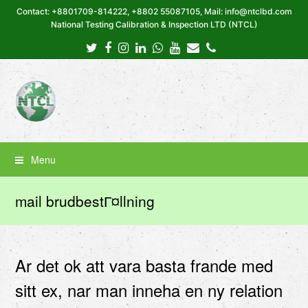
Contact: +8801709-814222, +8802 55087105, Mail: info@ntclbd.com
National Testing Calibration & Inspection LTD (NTCL)
Twitter
Facebook
Instagram
LinkedIn
Whatsapp
Youtube
Email
Phone
Menu
mail brudbestГ¤llning
Ar det ok att vara basta frande med
sitt ex, nar man inneha en ny relation