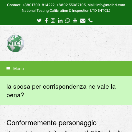
Contact: +8801709-814222, +8802 55087105, Mail: info@ntclbd.com
National Testing Calibration & Inspection LTD (NTCL)
Twitter
Facebook
Instagram
LinkedIn
Whatsapp
Youtube
Email
Phone
Menu
la sposa per corrispondenza ne vale la
pena?
Conformemente personaggio