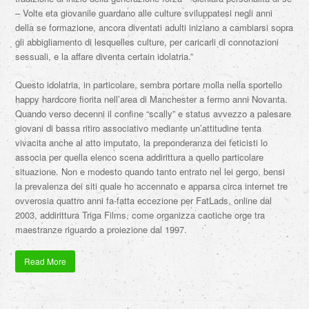
– Volte eta giovanile guardano alle culture sviluppatesi negli anni
della se formazione, ancora diventati adulti iniziano a cambiarsi sopra
gli abbigliamento di lesquelles culture, per caricarli di connotazioni
sessuali, e la affare diventa certain idolatria.”
Questo idolatria, in particolare, sembra portare molla nella sportello
happy hardcore fiorita nell’area di Manchester a fermo anni Novanta.
Quando verso decenni il confine “scally” e status avvezzo a palesare
giovani di bassa ritiro associativo mediante un’attitudine tenta
vivacita anche al atto imputato, la preponderanza dei feticisti lo
associa per quella elenco scena addirittura a quello particolare
situazione. Non e modesto quando tanto entrato nel lei gergo, bensi
la prevalenza dei siti quale ho accennato e apparsa circa internet tre
ovverosia quattro anni fa-fatta eccezione per FatLads, online dal
2003, addirittura Triga Films, come organizza caotiche orge tra
maestranze riguardo a proiezione dal 1997.
Read More