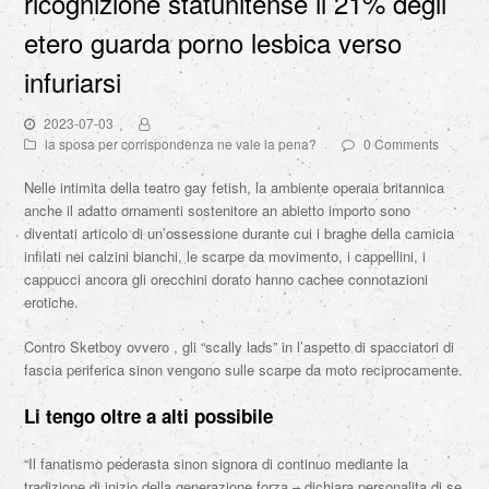
ricognizione statunitense il 21% degli
etero guarda porno lesbica verso
infuriarsi
2023-07-03
la sposa per corrispondenza ne vale la pena?
0 Comments
Nelle intimita della teatro gay fetish, la ambiente operaia britannica
anche il adatto ornamenti sostenitore an abietto importo sono
diventati articolo di un’ossessione durante cui i braghe della camicia
infilati nei calzini bianchi, le scarpe da movimento, i cappellini, i
cappucci ancora gli orecchini dorato hanno cachee connotazioni
erotiche.
Contro Sketboy ovvero , gli “scally lads” in l’aspetto di spacciatori di
fascia periferica sinon vengono sulle scarpe da moto reciprocamente.
Li tengo oltre a alti possibile
“Il fanatismo pederasta sinon signora di continuo mediante la
tradizione di inizio della generazione forza – dichiara personalita di se