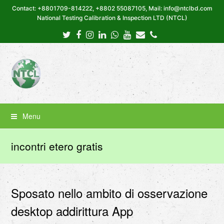
Contact: +8801709-814222, +8802 55087105, Mail: info@ntclbd.com
National Testing Calibration & Inspection LTD (NTCL)
Twitter
Facebook
Instagram
LinkedIn
Whatsapp
Youtube
Email
Phone
Menu
incontri etero gratis
Sposato nello ambito di osservazione
desktop addirittura App