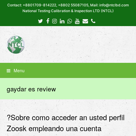
Contact: +8801709-814222, +8802 55087105, Mail: info@ntclbd.com
National Testing Calibration & Inspection LTD (NTCL)
Twitter
Facebook
Instagram
LinkedIn
Whatsapp
Youtube
Email
Phone
Menu
gaydar es review
?Sobre como acceder an usted perfil
Zoosk empleando una cuenta