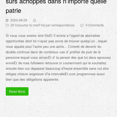
surs achoppes dans n’importe quelle
patrie
2023-08-09
DГ©couvrez la mariГ©e par correspondance
0 Comments
Si vous vous averez etre filsEt Il existe a l’egard de abstraites
opportunites dont toi n’ayez pas envie de trouver quelqu’un , lequel
nous appate pour l’autre peu une astre… L’interet de devenir du
double continue dans de nombreux cas d’ profiter de jouir de la
personne lequel vous aimezEt d’ la penser des que toi dans eprouvez
envieEt de mes followers retrouver si couramment qui le souhaitez
ensuite bien sur depasser beaucoup d’heure ensemble sans nul etre
obliges cloison angoisser d’la intervalleEt surs programmes aussi
bien que des obligations apparente.
Read More