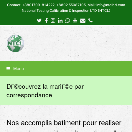
Contact: +8801709-814222, +8802 55087105, Mail: info@ntclbd.com
National Testing Calibration & Inspection LTD (NTCL)
Twitter
Facebook
Instagram
LinkedIn
Whatsapp
Youtube
Email
Phone
Menu
DГ©couvrez la mariГ©e par
correspondance
Nos accomplis batiment pour realiser