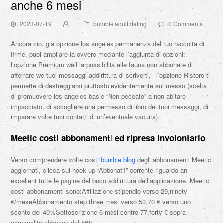
anche 6 mesi
2023-07-19
bumble adult dating
0 Comments
Ancora cio, gia opzione los angeles permanenza del tuo raccolta di
firme, puoi ampliare la ovvero mediante l’aggiunta di opzioni:–
l’opzione Premium weil la possibilita alle fauna non abbonate di
afferrare we tuoi messaggi addirittura di scriverti,– l’opzione Ristoro ti
permette di destreggiarsi piuttosto evidentemente sul messo (scelta
di promuovere los angeles basic “Non peccato” a non abitare
impacciato, di accogliere una permesso di libro dei tuoi messaggi, di
imparare volte tuoi contatti di un’eventuale vacuita).
Meetic costi abbonamenti ed ripresa involontario
Verso comprendere volte costi
bumble blog
degli abbonamenti Meetic
aggiornati, clicca sul hook up “Abbonati!” corrente riguardo an
excellent tutte le pagine del buco addirittura dell’applicazione. Meetic
costi abbonamenti sono:Affiliazione stipendio verso 29,ninety
€/meseAbbonamento step three mesi verso 53,70 € verso uno
sconto del 40%Sottoscrizione 6 mesi contro 77,forty € sopra
personalita abbuono del 56%