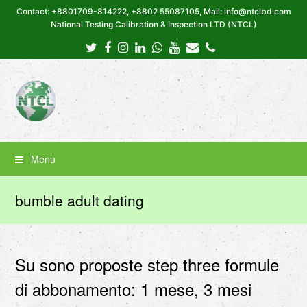
Contact: +8801709-814222, +8802 55087105, Mail: info@ntclbd.com
National Testing Calibration & Inspection LTD (NTCL)
Twitter
Facebook
Instagram
LinkedIn
Whatsapp
Youtube
Email
Phone
Menu
bumble adult dating
Su sono proposte step three formule
di abbonamento: 1 mese, 3 mesi