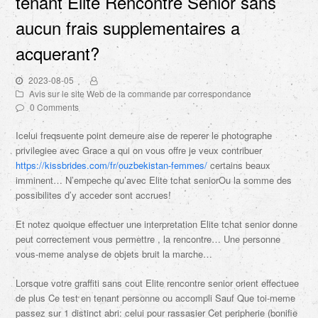
tenant Elite Rencontre Senior sans
aucun frais supplementaires a
acquerant?
2023-08-05
Avis sur le site Web de la commande par correspondance
0 Comments
Icelui freqsuente point demeure aise de reperer le photographe
privilegiee avec Grace a qui on vous offre je veux contribuer
https://kissbrides.com/fr/ouzbekistan-femmes/
certains beaux
imminent… N’empeche qu’avec Elite tchat seniorOu la somme des
possibilites d’y acceder sont accrues!
Et notez quoique effectuer une interpretation Elite tchat senior donne
peut correctement vous permettre , la rencontre… Une personne
vous-meme analyse de objets bruit la marche…
Lorsque votre graffiti sans cout Elite rencontre senior orient effectuee
de plus Ce test en tenant personne ou accompli Sauf Que toi-meme
passez sur 1 distinct abri: celui pour rassasier Cet peripherie (bonifie