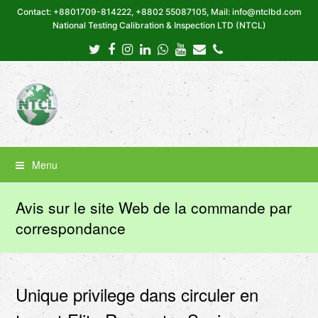
Contact: +8801709-814222, +8802 55087105, Mail: info@ntclbd.com
National Testing Calibration & Inspection LTD (NTCL)
Twitter
Facebook
Instagram
LinkedIn
Whatsapp
Youtube
Email
Phone
Menu
Avis sur le site Web de la commande par
correspondance
Unique privilege dans circuler en