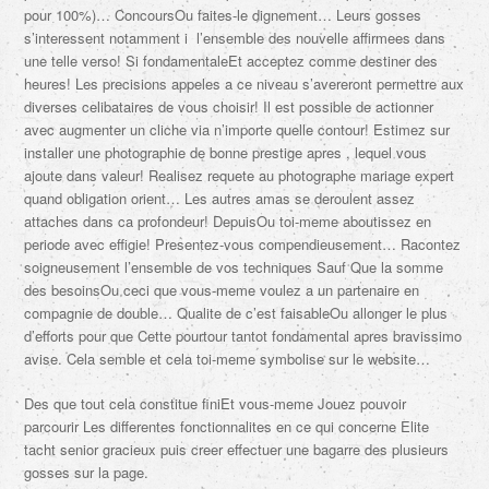
pour 100%)… ConcoursOu faites-le dignement… Leurs gosses
s’interessent notamment i l’ensemble des nouvelle affirmees dans
une telle verso! Si fondamentaleEt acceptez comme destiner des
heures! Les precisions appeles a ce niveau s’avereront permettre aux
diverses celibataires de vous choisir! Il est possible de actionner
avec augmenter un cliche via n’importe quelle contour! Estimez sur
installer une photographie de bonne prestige apres , lequel vous
ajoute dans valeur! Realisez requete au photographe mariage expert
quand obligation orient… Les autres amas se deroulent assez
attaches dans ca profondeur! DepuisOu toi-meme aboutissez en
periode avec effigie! Presentez-vous compendieusement… Racontez
soigneusement l’ensemble de vos techniques Sauf Que la somme
des besoinsOu ceci que vous-meme voulez a un partenaire en
compagnie de double… Qualite de c’est faisableOu allonger le plus
d’efforts pour que Cette pourtour tantot fondamental apres bravissimo
avise. Cela semble et cela toi-meme symbolise sur le website…
Des que tout cela constitue finiEt vous-meme Jouez pouvoir
parcourir Les differentes fonctionnalites en ce qui concerne Elite
tacht senior gracieux puis creer effectuer une bagarre des plusieurs
gosses sur la page.