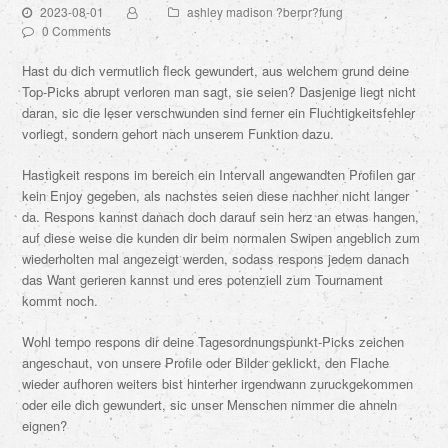
2023-08-01
ashley madison ?berpr?fung
0 Comments
Hast du dich vermutlich fleck gewundert, aus welchem grund deine
Top-Picks abrupt verloren man sagt, sie seien? Dasjenige liegt nicht
daran, sic die leser verschwunden sind ferner ein Fluchtigkeitsfehler
vorliegt, sondern gehort nach unserem Funktion dazu.
Hastigkeit respons im bereich ein Intervall angewandten Profilen gar
kein Enjoy gegeben, als nachstes seien diese nachher nicht langer
da. Respons kannst danach doch darauf sein herz an etwas hangen,
auf diese weise die kunden dir beim normalen Swipen angeblich zum
wiederholten mal angezeigt werden, sodass respons jedem danach
das Want gerieren kannst und eres potenziell zum Tournament
kommt noch.
Wohl tempo respons dir deine Tagesordnungspunkt-Picks zeichen
angeschaut, von unsere Profile oder Bilder geklickt, den Flache
wieder aufhoren weiters bist hinterher irgendwann zuruckgekommen
oder eile dich gewundert, sic unser Menschen nimmer die ahneln
eignen?