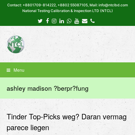
Contact: +8801709-814222, +8802 55087105, Mail: info@ntclbd.com
National Testing Calibration & Inspection LTD (NTCL)
Twitter
Facebook
Instagram
LinkedIn
Whatsapp
Youtube
Email
Phone
Menu
ashley madison ?berpr?fung
Tinder Top-Picks weg? Daran vermag
parece liegen