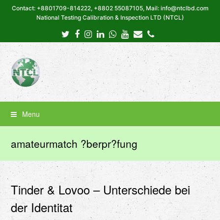
Contact: +8801709-814222, +8802 55087105, Mail: info@ntclbd.com
National Testing Calibration & Inspection LTD (NTCL)
Twitter
Facebook
Instagram
LinkedIn
Whatsapp
Youtube
Email
Phone
Menu
amateurmatch ?berpr?fung
Tinder & Lovoo – Unterschiede bei
der Identitat