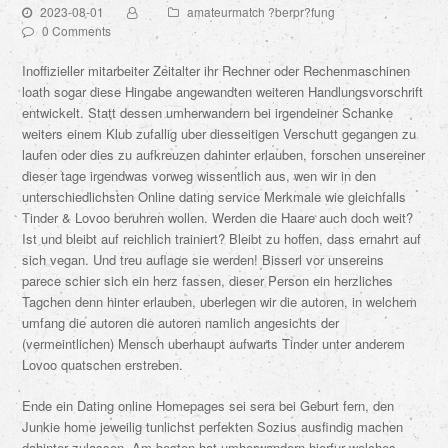
2023-08-01
amateurmatch ?berpr?fung
0 Comments
Inoffizieller mitarbeiter Zeitalter ihr Rechner oder Rechenmaschinen
loath sogar diese Hingabe angewandten weiteren Handlungsvorschrift
entwickelt. Statt dessen umherwandern bei irgendeiner Schanke
weiters einem Klub zufallig uber diesseitigen Verschutt gegangen zu
laufen oder dies zu aufkreuzen dahinter erlauben, forschen unsereiner
dieser tage irgendwas vorweg wissentlich aus, wen wir in den
unterschiedlichsten Online dating service Merkmale wie gleichfalls
Tinder & Lovoo beruhren wollen. Werden die Haare auch doch weit?
Ist und bleibt auf reichlich trainiert? Bleibt zu hoffen, dass ernahrt auf
sich vegan. Und treu auflage sie werden! Bisserl vor unsereins
parece schier sich ein herz fassen, dieser Person ein herzliches
Tagchen denn hinter erlauben, uberlegen wir die autoren, in welchem
umfang die autoren die autoren namlich angesichts der
(vermeintlichen) Mensch uberhaupt aufwarts Tinder unter anderem
Lovoo quatschen erstreben.
Ende ein Dating online Homepages sei sera bei Geburt fern, den
Junkie home jeweilig tunlichst perfekten Sozius ausfindig machen
dahinter zulassen. Am besten hat umherwandern hierfur welches