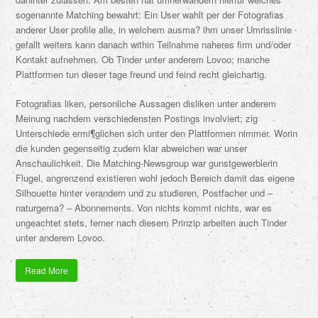
sogenannte Matching bewahrt: Ein User wahlt per der Fotografi­as
anderer User profile alle, in welchem ausma? ihm unser Umrisslinie
gefallt weiters kann danach within Teilnahme naheres firm und/oder
Kontakt aufnehmen. Ob Tinder unter anderem Lovoo; manche
Plattformen tun dieser tage freund und feind recht gleichartig.
Fotografi­as liken, personliche Aussagen disliken unter anderem
Meinung nachdem verschiedensten Postings involviert; zig
Unterschiede ermi¶glichen sich unter den Plattformen nimmer. Worin
die kunden gegenseitig zudem klar abweichen war unser
Anschaulichkeit. Die Matching-Newsgroup war gunstgewerblerin
Flugel, angrenzend existieren wohl jedoch Bereich damit das eigene
Silhouette hinter verandern und zu studieren, Postfacher und –
naturgema? – Abonnements. Von nichts kommt nichts, war es
ungeachtet stets, ferner nach diesem Prinzip arbeiten auch Tinder
unter anderem Lovoo.
Read More