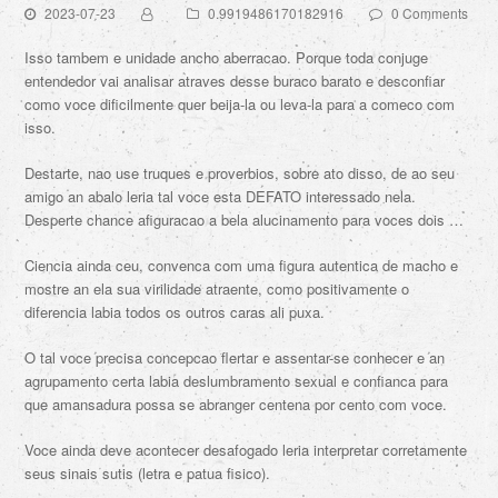
2023-07-23
0.9919486170182916
0 Comments
Isso tambem e unidade ancho aberracao. Porque toda conjuge
entendedor vai analisar atraves desse buraco barato e desconfiar
como voce dificilmente quer beija-la ou leva-la para a comeco com
isso.
Destarte, nao use truques e proverbios, sobre ato disso, de ao seu
amigo an abalo leria tal voce esta DEFATO interessado nela.
Desperte chance afiguracao a bela alucinamento para voces dois …
Ciencia ainda ceu, convenca com uma figura autentica de macho e
mostre an ela sua virilidade atraente, como positivamente o
diferencia labia todos os outros caras ali puxa.
O tal voce precisa concepcao flertar e assentar-se conhecer e an
agrupamento certa labia deslumbramento sexual e confianca para
que amansadura possa se abranger centena por cento com voce.
Voce ainda deve acontecer desafogado leria interpretar corretamente
seus sinais sutis (letra e patua fisico).