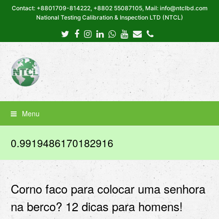
Contact: +8801709-814222, +8802 55087105, Mail: info@ntclbd.com
National Testing Calibration & Inspection LTD (NTCL)
Twitter
Facebook
Instagram
LinkedIn
Whatsapp
Youtube
Email
Phone
Menu
0.9919486170182916
Corno faco para colocar uma senhora
na berco? 12 dicas para homens!