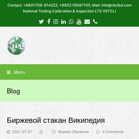
Contact: +8801709-814222, +8802 55087105, Mail: info@ntclbd.com
National Testing Calibration & Inspection LTD (NTCL)
Twitter
Facebook
Instagram
LinkedIn
Whatsapp
Youtube
Email
Phone
Menu
Blog
Биржевой стакан Википедия
2021-07-07
Форекс Обучение
0 Comments