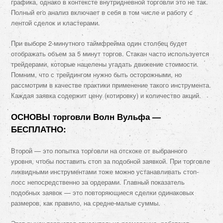
графика, однако в контексте внутридневной торговли это не так.
Полный его анализ включает в себя в том числе и работу с
лентой сделок и кластерами.
При выборе 2-минутного таймфрейма один столбец будет
отображать объем за 5 минут торгов. Стакан часто используется
трейдерами, которые нацелены угадать движение стоимости.
Помним, что с трейдингом нужно быть осторожными, но
рассмотрим в качестве практики применение такого инструмента.
Каждая заявка содержит цену (котировку) и количество акций.
ОСНОВЫ торговли Волн Вульфа —
БЕСПЛАТНО:
Второй — это попытка торговли на отскоке от выбранного
уровня, чтобы поставить стоп за подобной заявкой. При торговле
ликвидными инструментами тоже можно устанавливать стоп-
лосс непосредственно за ордерами. Главный показатель
подобных заявок — это повторяющиеся сделки одинаковых
размеров, как правило, на средне-малые суммы.