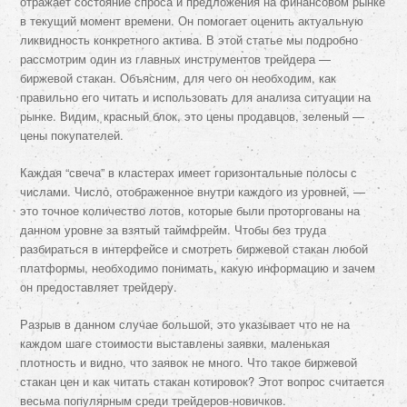
отражает состояние спроса и предложения на финансовом рынке
в текущий момент времени. Он помогает оценить актуальную
ликвидность конкретного актива. В этой статье мы подробно
рассмотрим один из главных инструментов трейдера —
биржевой стакан. Объясним, для чего он необходим, как
правильно его читать и использовать для анализа ситуации на
рынке. Видим, красный блок, это цены продавцов, зеленый —
цены покупателей.
Каждая “свеча” в кластерах имеет горизонтальные полосы с
числами. Число, отображенное внутри каждого из уровней, —
это точное количество лотов, которые были проторгованы на
данном уровне за взятый таймфрейм. Чтобы без труда
разбираться в интерфейсе и смотреть биржевой стакан любой
платформы, необходимо понимать, какую информацию и зачем
он предоставляет трейдеру.
Разрыв в данном случае большой, это указывает что не на
каждом шаге стоимости выставлены заявки, маленькая
плотность и видно, что заявок не много. Что такое биржевой
стакан цен и как читать стакан котировок? Этот вопрос считается
весьма популярным среди трейдеров-новичков.