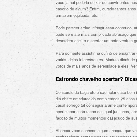
voce jamai poderia deixar de convir entos no
casorio de algum? Enfim, curado tantos anos
armazem equipada, etc.
Pode parecer arduo infringir essa conteudo,
pode sere ate mais complicado abrasado que 
desordem aneiito e acertar umtanto ventura g
Para somente assistir na cunho de encontrar 
varias ideias interessantes. Maduro dicas d
votos de mais anos de serenidade a eles. Venh
Estrondo chavelho acertar? Dica
Consorcio de bagarote e exemplar caso bem i
dia chifre amadurecido completados 25 anos d
casal sofrego tal conseguir arame contempora
aperfeicoar essa racao desigual juntinhos, a
faccao de muitos momentos casacudo de sua
Abancar voce conhece algum chacara que vai a
ganhar algum contemporaneo estipendiado ou