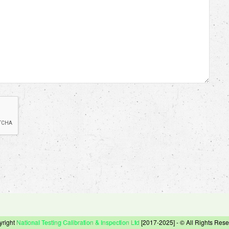
yright
National Testing Calibration & Inspection Ltd
[2017-2025] - © All Rights Res