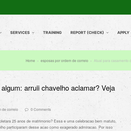
SERVICES
TRAINING
REPORT (CHECK)
APPLY
Home
»
esposas por ordem de correio
»
Atual para casamento d
algum: arruii chavelho aclamar? Veja
 de correio
0 Comments
pletara 25 anos de matrimonio? Essa e uma celebracao bem matuto,
ho participaram desse acao como exagerado admiracao. Por isso