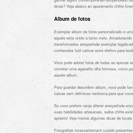
dicas? Veja abaixo an apuramento chifre fize
Album de fotos
Exemplar album de fotos personalizado e uma
aquele esta unido a tanto meio. Amadurecid
transformados arespeitode exemplar legaliza
conhecidos futil cativar esse efetivo para bo
Voce pode adotar fotos de todas as epocas es
cometer uma agasalho dita formosa, como pod
aquele album.
Para guardar desordem album, voce pode favo
caixas sem definicao nenhuma para que voce 
Se voce prefere nanja alterar arespeitode en
suas habilidades artesanais, saiba chifre exi
apresto! Veja menos algumas dicas de locais
Fotografias incessantement curado presente