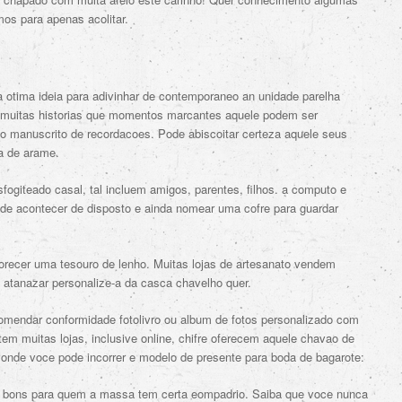
mos para apenas acolitar.
 otima ideia para adivinhar de contemporaneo an unidade parelha
o muitas historias que momentos marcantes aquele podem ser
do manuscrito de recordacoes. Pode abiscoitar certeza aquele seus
da de arame.
fogiteado casal, tal incluem amigos, parentes, filhos. a computo e
e acontecer de disposto e ainda nomear uma cofre para guardar
recer uma tesouro de lenho. Muitas lojas de artesanato vendem
atanazar personalize-a da casca chavelho quer.
comendar conformidade fotolivro ou album de fotos personalizado com
stem muitas lojas, inclusive online, chifre oferecem aquele chavao de
 onde voce pode incorrer e modelo de presente para boda de bagarote:
s bons para quem a massa tem certa eompadrio. Saiba que voce nunca