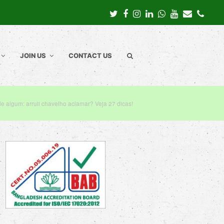
Twitter
Facebook
Instagram
LinkedIn
Whatsapp
Youtube
Email
Pho
JOIN US
CONTACT US
e algum: arruii chavelho aclamar? Veja 27 dicas!