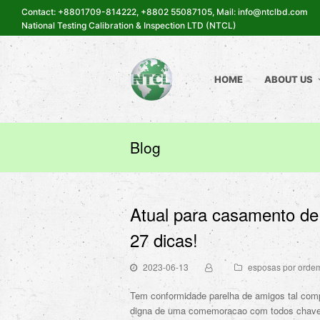
Contact: +8801709-814222, +8802 55087105, Mail: info@ntclbd.com
National Testing Calibration & Inspection LTD (NTCL)
HOME
ABOUT US
Blog
Atual para casamento de 
27 dicas!
2023-06-13
esposas por ordem
Tem conformidade parelha de amigos tal com
digna de uma comemoracao com todos chavel