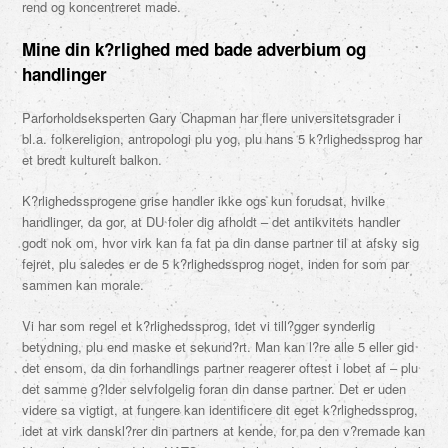
rend og koncentreret made.
Mine din k?rlighed med bade adverbium og
handlinger
Parforholdseksperten Gary Chapman har flere universitetsgrader i
bl.a. folkereligion, antropologi plu yog, plu hans 5 k?rlighedssprog har
et bredt kulturelt balkon.
K?rlighedssprogene grise handler ikke ogs kun forudsat, hvilke
handlinger, da gor, at DU foler dig afholdt – det antikvitets handler
godt nok om, hvor virk kan fa fat pa din danse partner til at afsky sig
fejret, plu saledes er de 5 k?rlighedssprog noget, inden for som par
sammen kan morale.
Vi har som regel et k?rlighedssprog, idet vi till?gger synderlig
betydning, plu end maske et sekund?rt. Man kan l?re alle 5 eller gid
det ensom, da din forhandlings partner reagerer oftest i lobet af – plu
det samme g?lder selvfolgelig foran din danse partner. Det er uden
videre sa vigtigt, at fungere kan identificere dit eget k?rlighedssprog,
idet at virk danskl?rer din partners at kende, for pa den v?remade kan