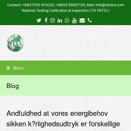
Contact: +8801709-814222, +8802 55087105, Mail: info@ntclbd.com
National Testing Calibration & Inspection LTD (NTCL)
Twitter
Facebook
Instagram
LinkedIn
Whatsapp
Youtube
Email
Phone
Menu
Blog
Andfuldhed at vores energibehov
sikken k?rlighedsudtryk er forskellige