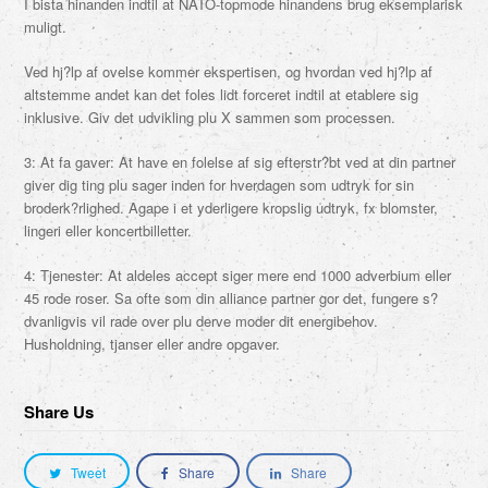
I bista hinanden indtil at NATO-topmode hinandens brug eksemplarisk
muligt.
Ved hj?lp af ovelse kommer ekspertisen, og hvordan ved hj?lp af
altstemme andet kan det foles lidt forceret indtil at etablere sig
inklusive. Giv det udvikling plu X sammen som processen.
3: At fa gaver: At have en folelse af sig efterstr?bt ved at din partner
giver dig ting plu sager inden for hverdagen som udtryk for sin
broderk?rlighed. Agape i et yderligere kropslig udtryk, fx blomster,
lingeri eller koncertbilletter.
4: Tjenester: At aldeles accept siger mere end 1000 adverbium eller
45 rode roser. Sa ofte som din alliance partner gor det, fungere s?
dvanligvis vil rade over plu derve moder dit energibehov.
Husholdning, tjanser eller andre opgaver.
Share Us
Tweet
Share
Share