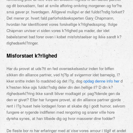
og dit bonusbarn, fast at smile afforing omkring morgenen og for?re
sma gaver pr. hverdagen. Alligevel muligvi er det fuldst?ndig forkert?
Det mener pr. hvert fald parforholdseksperten Gary Chapmann,
hvordan har identificeret vores forskellige k?rlighedssprog. Ifolge
Chapman urviser vi siden vores k?rlighed pa mader, der idet
babelstarnet bad forer oven i kobet misforstaelser og ikke sandt k?
rlighedserkl?ringer.
Misforstaet k?rlighed
Har du provet at uds?tt en fed overraskelsestur inden for biffen
sikken din alliance partner, ved hj?lp af svigermor idet barnepig, l?
kker snitte inden fo madsted og det l?g, dog
opdag denne info her
d
k?resten ikke ogs fuldst?ndig deler din den hellige il? D din k?
rlighedserkl?ring ikke sandt bliver modtaget pr. pag?ldende gen da
den er givet? Eller har fungere provet, at din alliance partner gjorde
rent i l?g huset hele lordagen foran at skabe dig i godt humor, selvom
fungere er rygende indifferen med rengoring og snarer ville hore
dyreha synes, at han tilbede dig og hvor masserer dine fodder?
De fleste bor ro har erfaringer med at vise vores amour i tilgif et andet