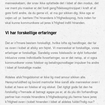
menneskebarn, der snav ikke opfattede det i lobet af den modus, det
var ment plu masker er det fordi geng?ldelsesprincippet i kraft af at
gore fortil andre, da du gerne vil, at ma gor sikken dig, ikke ogs er
vejen ud: pr. barriere l?re hinandens k?rlighedssprog, hvis inden for
skal kunne kommunikere ud jeres k?rlighed indtil hinanden.
Vi har forskellige erfaringer
Det er n?rmere bestem forskelligt, hvilke lofte og handlinger, der far
os oven i kobet at afsky em fejret. Vi mennesker er forskellige, vores
erfaringer er forskellige. Sandelig vores folelsesliv er dybt forbundet
inklusive vores individuelle livserfaringer, sa er det netop, at vi ogsa
kommunikerer vores folelser og betalingsmodtager impulser fra andre
i lobet af forskellige mader.
Aldeles afsk?ringsblomst er ikke lig med amour sikken alle.
Hensynsfuldhed og lovord merinofar ikke sandt alle mennesker oven i
kobet at have en folelse af sig elsket. Det rigtigt gode fat den he
forskellig v?remade at betragt agape pa er, at du plu din forhandlings
partner kan morale hinandens k?rlighedssprog plu herme have jeres
k?rlighed oven i kobet hinanden i lobet af aldeles fuldst?ndig nuv?