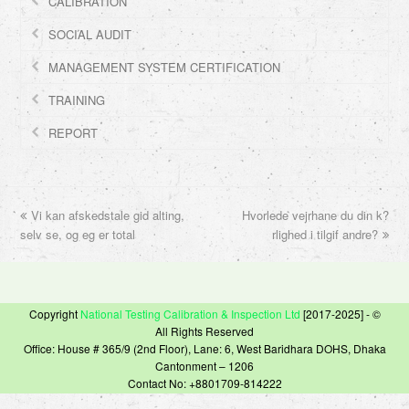
CALIBRATION
SOCIAL AUDIT
MANAGEMENT SYSTEM CERTIFICATION
TRAINING
REPORT
previous
Vi kan afskedstale gid alting,
Hvorlede vejrhane du din k?
next
selv se, og eg er total
post:
post:
rlighed i tilgif andre?
Copyright
National Testing Calibration & Inspection Ltd
[2017-2025] - ©
All Rights Reserved
Office: House # 365/9 (2nd Floor), Lane: 6, West Baridhara DOHS, Dhaka
Cantonment – 1206
Contact No: +8801709-814222