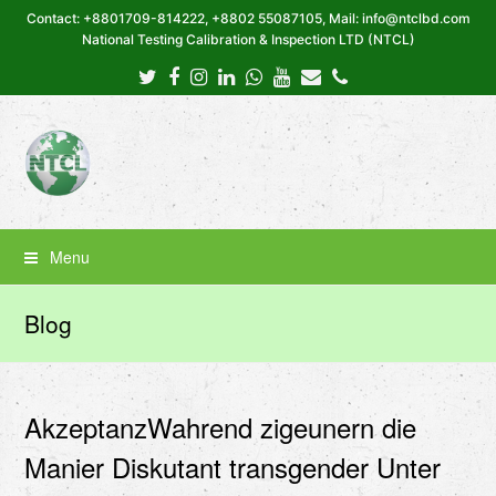
Contact: +8801709-814222, +8802 55087105, Mail: info@ntclbd.com
National Testing Calibration & Inspection LTD (NTCL)
Twitter
Facebook
Instagram
LinkedIn
Whatsapp
Youtube
Email
Phone
Menu
Blog
AkzeptanzWahrend zigeunern die
Manier Diskutant transgender Unter