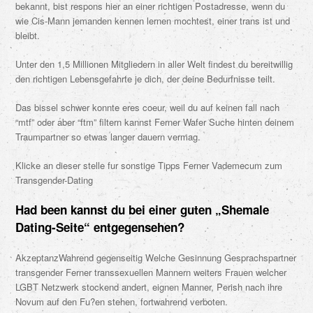
bekannt, bist respons hier an einer richtigen Postadresse, wenn du
wie Cis-Mann jemanden kennen lernen mochtest, einer trans ist und
bleibt.
Unter den 1,5 Millionen Mitgliedern in aller Welt findest du bereitwillig
den richtigen Lebensgefahrte je dich, der deine Bedurfnisse teilt.
Das bissel schwer konnte eres coeur, weil du auf keinen fall nach
“mtf” oder aber “ftm” filtern kannst Ferner Wafer Suche hinten deinem
Traumpartner so etwas langer dauern vermag.
Klicke an dieser stelle fur sonstige Tipps Ferner Vademecum zum
Transgender-Dating
Had been kannst du bei einer guten „Shemale
Dating-Seite“ entgegensehen?
AkzeptanzWahrend gegenseitig Welche Gesinnung Gesprachspartner
transgender Ferner transsexuellen Mannern weiters Frauen welcher
LGBT Netzwerk stockend andert, eignen Manner, Perish nach ihre
Novum auf den Fu?en stehen, fortwahrend verboten.