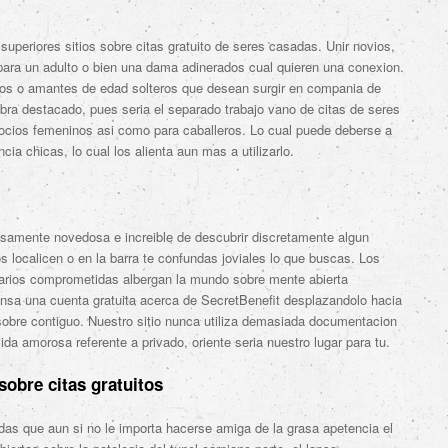
periores sitios sobre citas gratuito de seres casadas. Unir novios,
 para un adulto o bien una dama adinerados cual quieren una conexion.
os o amantes de edad solteros que desean surgir en compania de
bra destacado, pues seri­a el separado trabajo vano de citas de seres
ocios femeninos asi­ como para caballeros. Lo cual puede deberse a
ncia chicas, lo cual los alienta aun mas a utilizarlo.
usamente novedosa e increible de descubrir discretamente algun
s localicen o en la barra te confundas joviales lo que buscas. Los
suarios comprometidas albergan la mundo sobre mente abierta
nsa una cuenta gratuita acerca de SecretBenefit desplazandolo hacia
 sobre contiguo. Nuestro sitio nunca utiliza demasiada documentacion
ida amorosa referente a privado, oriente seri­a nuestro lugar para tu.
 sobre citas gratuitos
as que aun si no le importa hacerse amiga de la grasa apetencia el