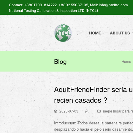
Contact: +8801709-814222, +8802 55087105, Mail: info@ntclbd.com
National Testing Calibration & Inspection LTD (NTCL)
HOME
ABOUT US
Blog
Home
AdultFriendFinder seri­a 
recien casados ?
2023-07-03
mejor lugar para r
Introduccion: Todos desea la partenaire perfec
desplazandolo hacia el pelo serio casamiento. 