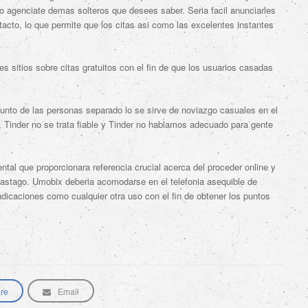
o agenciate demas solteros que desees saber. Seri­a facil anunciarles
ntacto, lo que permite que los citas asi­ como las excelentes instantes
s sitios sobre citas gratuitos con el fin de que los usuarios casadas
njunto de las personas separado lo se sirve de noviazgo casuales en el
 Tinder no se trata fiable y Tinder no hablamos adecuado para gente
tal que proporcionara referencia crucial acerca del proceder online y
 vastago. Umobix deberia acomodarse en el telefonia asequible de
indicaciones como cualquier otra uso con el fin de obtener los puntos
re
Email