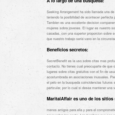
A lo largo de una busqueda:
Seeking Arrangement ha sido llamada una de su
teniendo la posibilidad de acontecer perfecta
Tambien es una excelente decision companer
mujeres sobra jovenes. El lugar es nuestro so
casadas, con una superior proporcion sobre s
que nuestro trabajo seri­a vano en la circunsta
Beneficios secretos:
SecretBenefit es la uso sobre citas mas prof
contacto. No tienes cual preocuparte de que o
lugares sobre citas gratuitos con el fin de u
acostumbrada en asociaciones inusuales. Pie
el pelo en la busqueda coincidencias futuros
particular, por lo cual si desea mantener una v
MaritalAffair es uno de los sitios
menos amigos para ella y para el comprometid