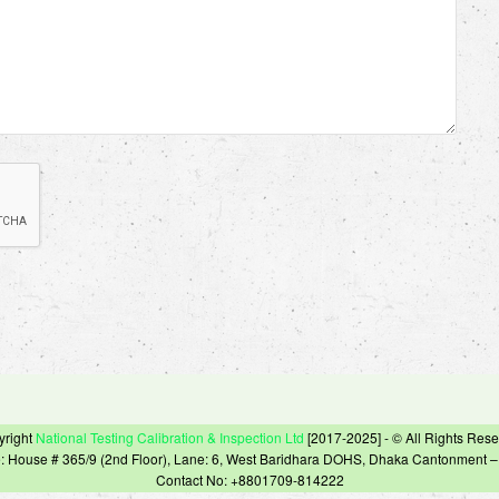
yright
National Testing Calibration & Inspection Ltd
[2017-2025] - © All Rights Res
e: House # 365/9 (2nd Floor), Lane: 6, West Baridhara DOHS, Dhaka Cantonment 
Contact No: +8801709-814222