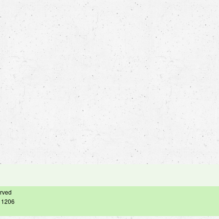
erved
– 1206