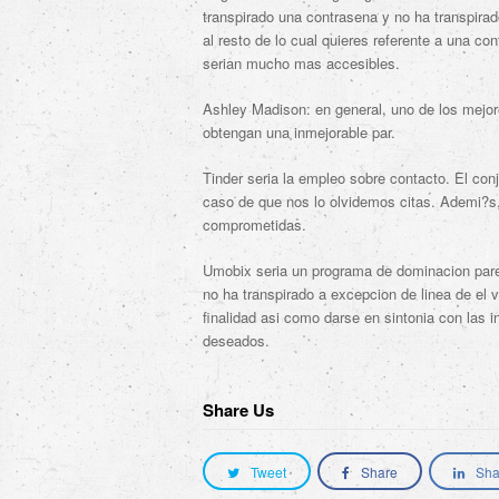
transpirado una contrasena y no ha transpirad
al resto de lo cual quieres referente a una co
serian mucho mas accesibles.
Ashley Madison: en general, uno de los mejore
obtengan una inmejorable par.
Tinder seri­a la empleo sobre contacto. El co
caso de que nos lo olvidemos citas. Ademi?s,
comprometidas.
Umobix seri­a un programa de dominacion paren
no ha transpirado a excepcion de linea de el
finalidad asi­ como darse en sintonia con las 
deseados.
Share Us
Tweet
Share
Sha