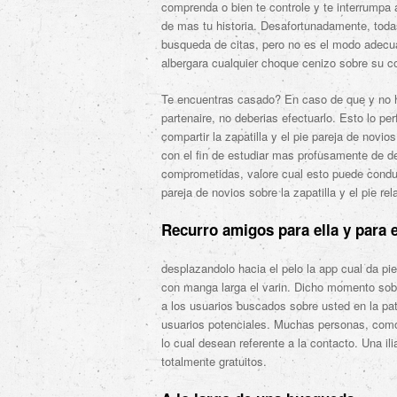
comprenda o bien te controle y te interrumpa a
de mas tu historia. Desafortunadamente, toda
busqueda de citas, pero no es el modo adecua
albergara cualquier choque cenizo sobre su co
Te encuentras casado? En caso de que y no ha
partenaire, no deberias efectuarlo.
Esto lo per
compartir la zapatilla y el pie pareja de novi
con el fin de estudiar mas profusamente de de
comprometidas, valore cual esto puede conduci
pareja de novios sobre la zapatilla y el pie rel
Recurro amigos para ella y para e
desplazandolo hacia el pelo la app cual da pie
con manga larga el varin. Dicho momento sobr
a los usuarios buscados sobre usted en la pat
usuarios potenciales. Muchas personas, como 
lo cual desean referente a la contacto. Una il
totalmente gratuitos.