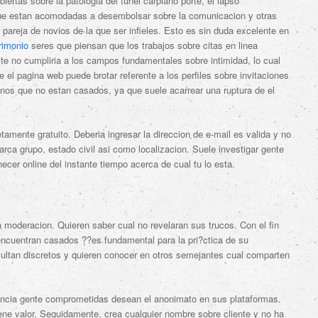
rtas sobre la patologi­a del tunel carpiano porte, el lapso
 que estan acomodadas a desembolsar sobre la comunicacion y otras
 pareja de novios de la que ser infieles. Esto es sin duda excelente en
rimonio
seres que piensan que los trabajos sobre citas en linea
ite no cumpliria a los campos fundamentales sobre intimidad, lo cual
e el pagina web puede brotar referente a los perfiles sobre invitaciones
unos que no estan casados, ya que suele acarrear una ruptura de el
tamente gratuito. Deberia ingresar la direccion de e-mail es valida y no
arca grupo, estado civil asi­ como localizacion. Suele investigar gente
cer online del instante tiempo acerca de cual tu lo esta.
moderacion. Quieren saber cual no revelaran sus trucos. Con el fin
 encuentran casados ??es fundamental para la pri?ctica de su
ultan discretos y quieren conocer en otros semejantes cual comparten
stancia gente comprometidas desean el anonimato en sus plataformas.
ene valor. Seguidamente, crea cualquier nombre sobre cliente y no ha