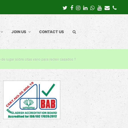
Twitter
Facebook
Instagram
LinkedIn
Whatsapp
Youtube
Email
Pho
JOIN US
CONTACT US
o de lugar sobre citas vano para recien casados ?