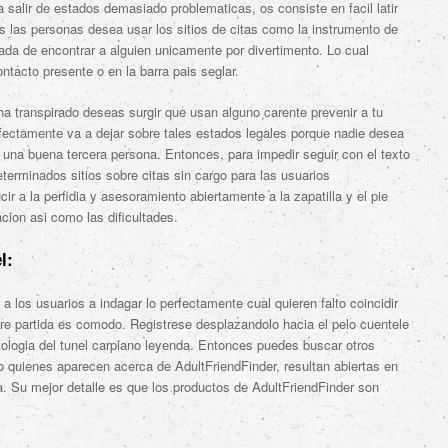
 salir de estados demasiado problematicas, os consiste en facil latir
s las personas desea usar los sitios de citas como la instrumento de
da de encontrar a alguien unicamente por divertimento. Lo cual
ntacto presente o en la barra pais seglar.
 transpirado deseas surgir que usan alguno carente prevenir a tu
fectamente va a dejar sobre tales estados legales porque nadie desea
os una buena tercera persona. Entonces, para impedir seguir con el texto
terminados sitios sobre citas sin cargo para las usuarios
r a la perfidia y asesoramiento abiertamente a la zapatilla y el pie
acion asi­ como las dificultades.
l:
 a los usuarios a indagar lo perfectamente cual quieren falto coincidir
e partida es comodo. Registrese desplazandolo hacia el pelo cuentele
ologi­a del tunel carpiano leyenda. Entonces puedes buscar otros
quienes aparecen acerca de AdultFriendFinder, resultan abiertas en
ia. Su mejor detalle es que los productos de AdultFriendFinder son