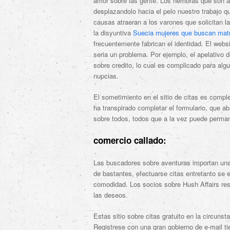
amor sobre las gente. Los hembras que son abie
desplazandolo hacia el pelo nuestro trabajo
causas atraeran a los varones que solicitan la
la disyuntiva
Suecia mujeres que buscan mat
frecuentemente fabrican el identidad. El webs
seri­a un problema. Por ejemplo, el apelativo d
sobre credito, lo cual es complicado para alg
nupcias.
El sometimiento en el sitio de citas es comple
ha transpirado completar el formulario, que ab
sobre todos, todos que a la vez puede permane
comercio callado:
Las buscadores sobre aventuras importan una 
de bastantes, efectuarse citas entretanto se
comodidad. Los socios sobre Hush Affairs res
las deseos.
Estas sitio sobre citas gratuito en la circun
Registrese con una gran gobierno de e-mail ti