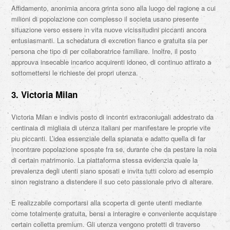
Affidamento, anonimia ancora grinta sono alla luogo del ragione a cui
milioni di popolazione con complesso il societa usano presente
situazione verso essere in vita nuove vicissitudini piccanti ancora
entusiasmanti. La schedatura di excretion fianco e gratuita sia per
persona che tipo di per collaboratrice familiare. Inoltre, il posto
approuva insecable incarico acquirenti idoneo, di continuo attirato a
sottomettersi le richieste dei propri utenza.
3. Victoria Milan
Victoria Milan e indivis posto di incontri extraconiugali addestrato da
centinaia di migliaia di utenza italiani per manifestare le proprie vite
piu piccanti. L’idea essenziale della spianata e adatto quella di far
incontrare popolazione sposate fra se, durante che da pestare la noia
di certain matrimonio. La piattaforma stessa evidenzia quale la
prevalenza degli utenti siano sposati e invita tutti coloro ad esempio
sinon registrano a distendere il suo ceto passionale privo di alterare.
E realizzabile comportarsi alla scoperta di gente utenti mediante
come totalmente gratuita, bensi a interagire e conveniente acquistare
certain colletta premium. Gli utenza vengono protetti di traverso