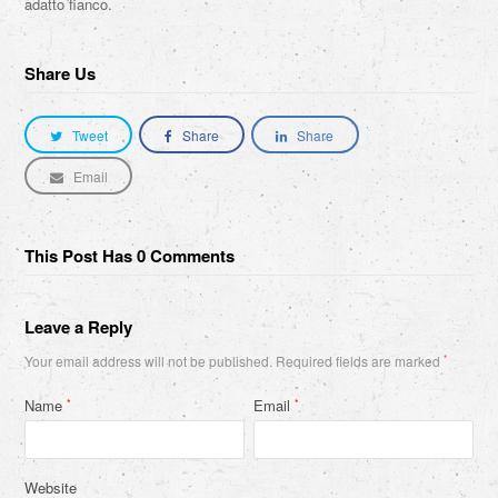
adatto fianco.
Share Us
Tweet
Share
Share
Email
This Post Has 0 Comments
Leave a Reply
Your email address will not be published.
Required fields are marked
*
Name
Email
*
*
Website