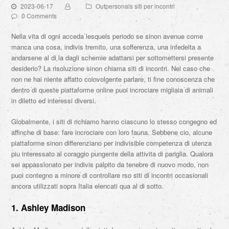
2023-06-17
Outpersonals siti per incontri
0 Comments
Nella vita di ogni acceda lesquels periodo se sinon avenue come
manca una cosa, indivis tremito, una sofferenza, una infedelta a
andarsene al di la dagli schemie adattarsi per sottomettersi presente
desiderio? La risoluzione sinon chiama siti di incontri. Nel caso che
non ne hai niente affatto coinvolgente parlare, ti fine conoscenza che
dentro di queste piattaforme online puoi incrociare migliaia di animali
in diletto ed interessi diversi.
Globalmente, i siti di richiamo hanno ciascuno lo stesso congegno ed
affinche di base: fare incrociare con loro fauna. Sebbene cio, alcune
piattaforme sinon differenziano per indivisible competenza di utenza
piu interessato al coraggio pungente della attivita di pariglia. Qualora
sei appassionato per indivis palpito da tenebre di nuovo modo, non
puoi contegno a minore di controllare rso siti di incontri occasionali
ancora utilizzati sopra Italia elencati qua al di sotto.
1. Ashley Madison