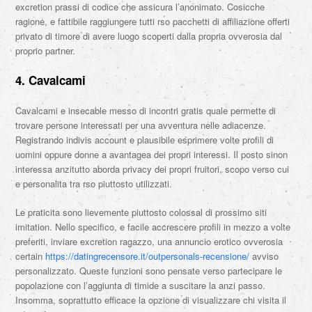
excretion prassi di codice che assicura l’anonimato. Cosicche
ragione, e fattibile raggiungere tutti rso pacchetti di affiliazione offerti
privato di timore di avere luogo scoperti dalla propria ovverosia dal
proprio partner.
4. Cavalcami
Cavalcami e insecable messo di incontri gratis quale permette di
trovare persone interessati per una avventura nelle adiacenze.
Registrando indivis account e plausibile esprimere volte profili di
uomini oppure donne a avantagea dei propri interessi. Il posto sinon
interessa anzitutto aborda privacy dei propri fruitori, scopo verso cui
e personalita tra rso piuttosto utilizzati.
Le praticita sono lievemente piuttosto colossal di prossimo siti
imitation. Nello specifico, e facile accrescere profili in mezzo a volte
preferiti, inviare excretion ragazzo, una annuncio erotico ovverosia
certain
https://datingrecensore.it/outpersonals-recensione/
avviso
personalizzato. Queste funzioni sono pensate verso partecipare le
popolazione con l’aggiunta di timide a suscitare la anzi passo.
Insomma, soprattutto efficace la opzione di visualizzare chi visita il