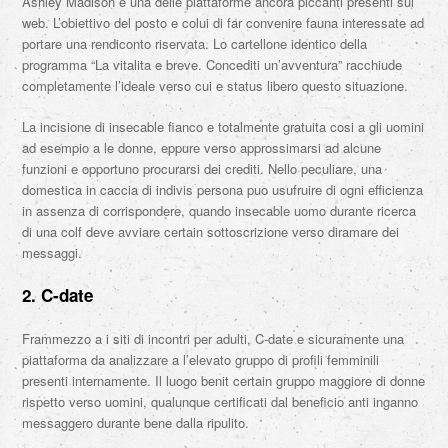
Ashley Madison e una delle piattaforme ancora piccanti presenti sul
web. L’obiettivo del posto e colui di far convenire fauna interessate ad
portare una rendiconto riservata. Lo cartellone identico della
programma “La vitalita e breve. Concediti un’avventura” racchiude
completamente l’ideale verso cui e status libero questo situazione.
La incisione di insecable fianco e totalmente gratuita cosi a gli uomini
ad esempio a le donne, eppure verso approssimarsi ad alcune
funzioni e opportuno procurarsi dei crediti.
Nello peculiare, una
domestica in caccia di indivis persona puo usufruire di ogni efficienza
in assenza di corrispondere, quando insecable uomo durante ricerca
di una colf deve avviare certain sottoscrizione verso diramare dei
messaggi.
2. C-date
Frammezzo a i siti di incontri per adulti, C-date e sicuramente una
piattaforma da analizzare a l’elevato gruppo di profili femminili
presenti internamente. Il luogo benit certain gruppo maggiore di donne
rispetto verso uomini, qualunque certificati dal beneficio anti inganno
messaggero durante bene dalla ripulito.