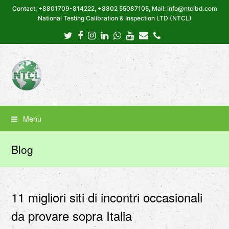
Contact: +8801709-814222, +8802 55087105, Mail: info@ntclbd.com
National Testing Calibration & Inspection LTD (NTCL)
Twitter
Facebook
Instagram
LinkedIn
Whatsapp
Youtube
Email
Phone
Menu
Blog
11 migliori siti di incontri occasionali
da provare sopra Italia