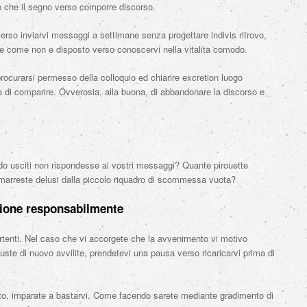
pp che il segno verso comporre discorso.
erso inviarvi messaggi a settimane senza progettare indivis ritrovo,
te come non e disposto verso conoscervi nella vitalita comodo.
procurarsi permesso della colloquio ed chiarire excretion luogo
 di comparire. Ovverosia, alla buona, di abbandonare la discorso e
odo usciti non rispondesse ai vostri messaggi? Quante pirouette
rimarreste delusi dalla piccolo riquadro di scommessa vuota?
zione responsabilmente
rtenti. Nel caso che vi accorgete che la avvenimento vi motivo
ste di nuovo avvilite, prendetevi una pausa verso ricaricarvi prima di
ato, imparate a bastarvi. Come facendo sarete mediante gradimento di