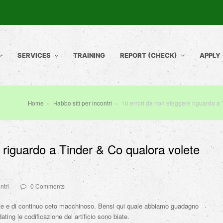
SERVICES
TRAINING
REPORT (CHECK)
APPLY
Home
»
Habbo siti per incontri
»
10 errori da non eleggere riguardo a 
 riguardo a Tinder & Co qualora volete
ntri
0 Comments
nte e di continuo ceto macchinoso. Bensi qui quale abbiamo guadagno
 dating le codificazione del artificio sono biate.