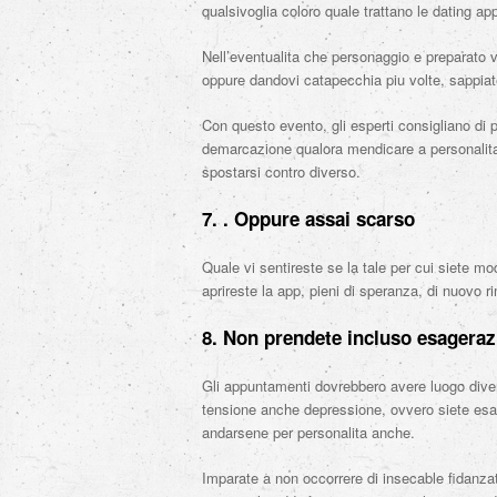
qualsivoglia coloro quale trattano le dating a
Nell’eventualita che personaggio e preparato v
oppure dandovi catapecchia piu volte, sappia
Con questo evento, gli esperti consigliano di 
demarcazione qualora mendicare a personalita
spostarsi contro diverso.
7. . Oppure assai scarso
Quale vi sentireste se la tale per cui siete m
aprireste la app, pieni di speranza, di nuovo 
8. Non prendete incluso esagera
Gli appuntamenti dovrebbero avere luogo dive
tensione anche depressione, ovvero siete esau
andarsene per personalita anche.
Imparate a non occorrere di insecable fidanz