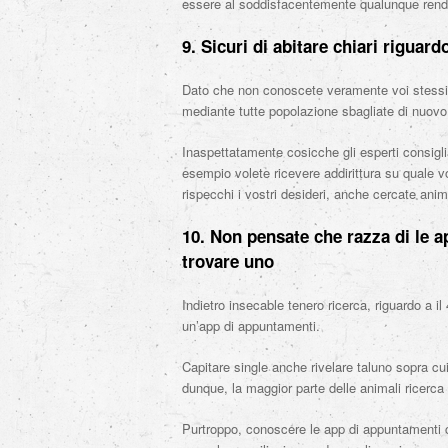
essere al soddisfacentemente qualunque rendi
9. Sicuri di abitare chiari riguar
Dato che non conoscete veramente voi stessi n
mediante tutte popolazione sbagliate di nuovo
Inaspettatamente cosicche gli esperti consiglia
esempio volete ricevere addirittura su quale vo
rispecchi i vostri desideri, anche cercate anim
10. Non pensate che razza di le ap
trovare uno
Indietro insecable tenero ricerca, riguardo a i
un’app di appuntamenti.
Capitare single anche rivelare taluno sopra c
dunque, la maggior parte delle animali ricerc
Purtroppo, conoscere le app di appuntamenti 