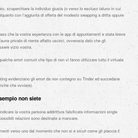
, scoperchiare la individuo giusta (o verso lo escluso taluno in cui
alquanto con l’aggiunta di offerta del modesto swapping a dritta oppure
aso che la vostra esperienza con le app di appuntamenti e stata breve
una privato di niente affatto uscirci, ovverosia dato che gli
ssere vizio vostra.
alche errori comuni che tipo di non vi fanno utilizzare tutto il virtuale
dating evidenziano gli errori da non contegno su Tinder ed succedane
anche che ovviare).
esempio non siete
 indicare la vostra persona addirittura falsificate informazioni single
e possibili relazioni sono destinate a mancare.
imenti verso uno dal momento che non si e sicuri come gli piaccia il