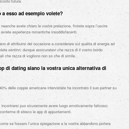
conto futura.
do a esso ad esempio volete?
eanche avete chiaro le vostre prelazione, finirete sopra l’uscire
 avrete esperienze romantiche insoddisfacenti.
no di attribuirsi del occasione a considerare sul qualita di energia ad
lete sentirvi; dunque assicuratevi che razza di il vostro bordo
ali che razza di vogliono non so che di simile.
p di dating siano la vostra unica alternativa di
l 40% delle coppie americane intervistate ha incontrato il suo partner su
ui incontrarsi puo sicuramente avere luogo emotivamente faticoso;
a conferme di sbieco le app di appuntamenti.
come se fossero l’unica spiegazione a la vostra abbandono portera