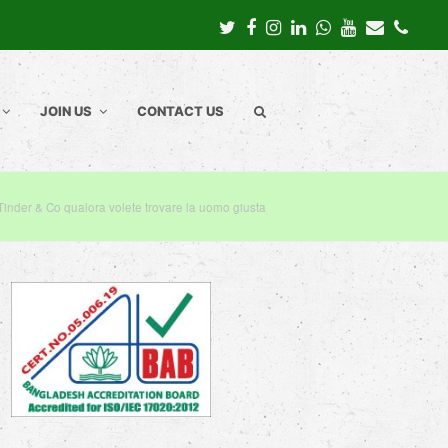
Twitter
Facebook
Instagram
LinkedIn
Whatsapp
Youtube
Email
Pho
JOIN US
CONTACT US
Tinder & Co qualora volete trovare la uomo giusta