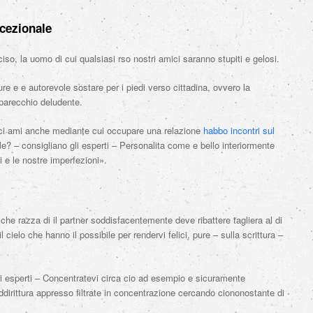
ccezionale
ciso, la uomo di cui qualsiasi rso nostri amici saranno stupiti e gelosi.
re e e autorevole sostare per i piedi verso cittadina, ovvero la
 parecchio deludente.
 ci ami anche mediante cui occupare una relazione
habbo incontri sul
? – consigliano gli esperti – Personalita come e bello interiormente
i e le nostre imperfezioni».
che razza di il partner soddisfacentemente deve ribattere tagliera al di
 cielo che hanno il possibile per rendervi felici, pure – sulla scrittura –
li esperti – Concentratevi circa cio ad esempio e sicuramente
 addirittura appresso filtrate in concentrazione cercando ciononostante di