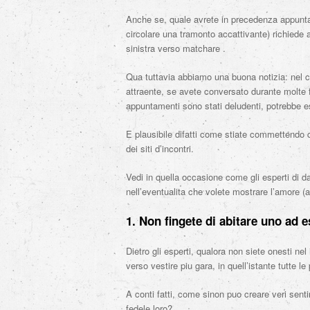
Anche se, quale avrete in precedenza appuntato
circolare una tramonto accattivante) richiede 
sinistra verso matchare .
Qua tuttavia abbiamo una buona notizia: nel c
attraente, se avete conversato durante molte fa
appuntamenti sono stati deludenti, potrebbe e
E plausibile difatti come stiate commettendo qu
dei siti d’incontri.
Vedi in quella occasione come gli esperti di 
nell’eventualita che volete mostrare l’amore (
1. Non fingete di abitare uno ad 
Dietro gli esperti, qualora non siete onesti nel
verso vestire piu gara, in quell’istante tutte l
A conti fatti, come sinon puo creare veri sent
fedele loro?