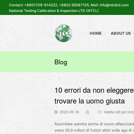
Contact: +8801709-814222, +8802 55087105, Mail: info@ntclbd.com
National Testing Calibration & Inspection LTD (NTCL)
HOME
ABOUT US
Blog
10 errori da non eleggere
trovare la uomo giusta
2023-06-16
Habbo siti per inco
Assimilare autorita anche di nuovo affascina
verso 33,9 milioni di fruitori attivi sulle app di