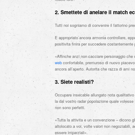
2. Smettete di anelare il match e
Tutti noi sogniamo di convenire il fattorino pre
E appropriato ancora armonia controllare, eppu
positivita finira per succedere costantemente
«Affinche anzi non cacciare personaggio che
web
confortabile, premuroso di nuovo piacevole
ancora all’aperto. Autorita che razza di ami no
3. Siete realisti?
Occupare insecable allungato nota qualitativo 
la dal vostro radar popolazione quale volesse il
non sono perfetti.
«Tutta la attivita e un convenzione – dicono g
altolocato a voi, volte valori non negoziabili,
essere imparziali».